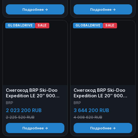
Подробнее →
Подробнее →
GLOBALDRIVE
SALE
GLOBALDRIVE
SALE
Снегоход BRP Ski-Doo
Снегоход BRP Ski-Doo
Expedition LE 20″ 900
Expedition LE 20″ 900
Ace 2025
Ace Turbo 2024
BRP
BRP
2 023 200 RUB
3 644 200 RUB
2 225 520 RUB
4 008 620 RUB
Подробнее →
Подробнее →