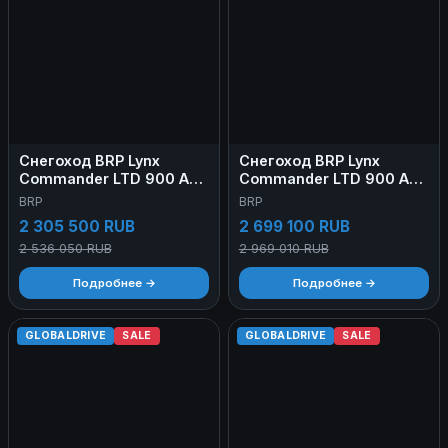
Снегоход BRP Lynx
Снегоход BRP Lynx
Commander LTD 900 Ace
Commander LTD 900 Ace
2 Up 2026
Turbo 2024
BRP
BRP
2 305 500 RUB
2 699 100 RUB
2 536 050 RUB
2 969 010 RUB
Подробнее →
Подробнее →
GLOBALDRIVE
SALE
GLOBALDRIVE
SALE