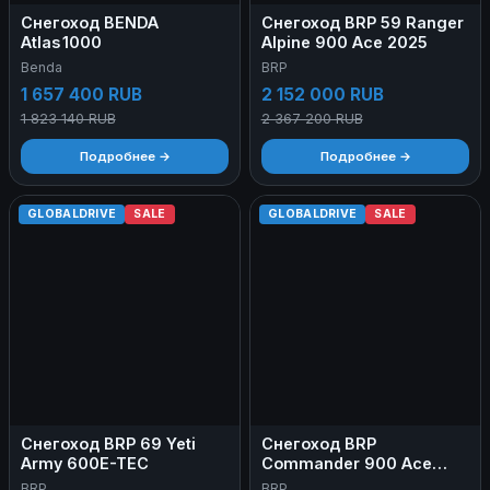
Снегоход BENDA
Снегоход BRP 59 Ranger
Atlas 1000
Alpine 900 Ace 2025
Benda
BRP
1 657 400 RUB
2 152 000 RUB
1 823 140 RUB
2 367 200 RUB
Подробнее →
Подробнее →
GLOBALDRIVE
SALE
GLOBALDRIVE
SALE
Снегоход BRP 69 Yeti
Снегоход BRP
Army 600E-TEC
Commander 900 Ace
2023
BRP
BRP