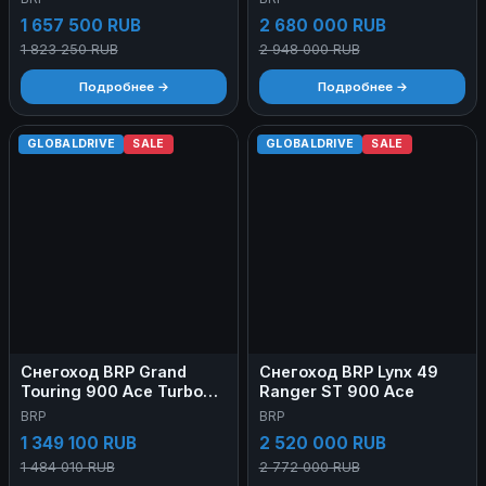
1 657 500 RUB
2 680 000 RUB
1 823 250 RUB
2 948 000 RUB
Подробнее →
Подробнее →
GLOBALDRIVE
SALE
GLOBALDRIVE
SALE
Снегоход BRP Grand
Снегоход BRP Lynx 49
Touring 900 Ace Turbo
Ranger ST 900 Ace
137
BRP
BRP
1 349 100 RUB
2 520 000 RUB
1 484 010 RUB
2 772 000 RUB