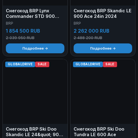
Снегоход BRP Lynx
Снегоход BRP Skandic LE
Commander STD 900
900 Ace 24in 2024
Ace Turbo 2022
BRP
BRP
1 854 500 RUB
2 262 000 RUB
2 039 950 RUB
2 488 200 RUB
Подробнее →
Подробнее →
GLOBALDRIVE
SALE
GLOBALDRIVE
SALE
Снегоход BRP Ski Doo
Снегоход BRP Ski Doo
Skandic LE 24&quot; 900
Tundra LE 600 Ace