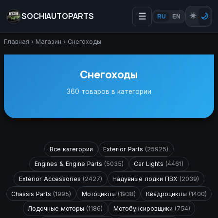
SOCHIAUTOPARTS
☰
☀️
🌙
RU
EN
Главная
›
Магазин
›
Снегоходы
Снегоходы
360 товаров в категории
Все категории
Exterior Parts
(25925)
Engines & Engine Parts
(5035)
Car Lights
(4461)
Exterior Accessories
(2427)
Надувные лодки ПВХ
(2039)
Chassis Parts
(1995)
Мотоциклы
(1938)
Квадроциклы
(1400)
Лодочные моторы
(1186)
Мотобуксировщики
(754)