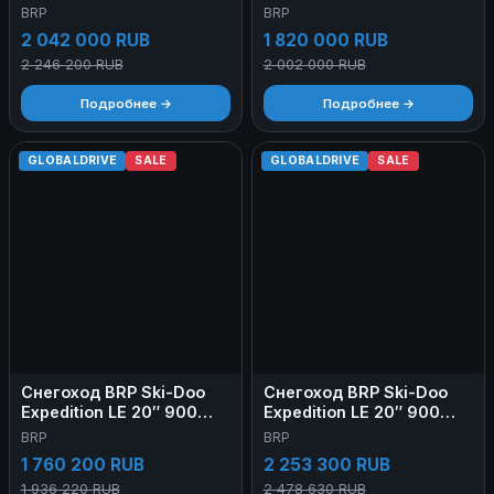
Ace
BRP
BRP
2 042 000 RUB
1 820 000 RUB
2 246 200 RUB
2 002 000 RUB
Подробнее →
Подробнее →
GLOBALDRIVE
SALE
GLOBALDRIVE
SALE
Снегоход BRP Ski-Doo
Снегоход BRP Ski-Doo
Expedition LE 20″ 900
Expedition LE 20″ 900
Ace 2023
Ace 2024
BRP
BRP
1 760 200 RUB
2 253 300 RUB
1 936 220 RUB
2 478 630 RUB