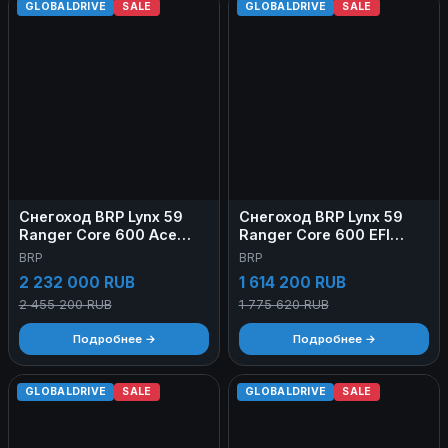
GLOBALDRIVE
SALE
GLOBALDRIVE
SALE
Снегоход BRP Lynx 59
Снегоход BRP Lynx 59
Ranger Core 600 Ace
Ranger Core 600 EFI
2026
2026
BRP
BRP
2 232 000 RUB
1 614 200 RUB
2 455 200 RUB
1 775 620 RUB
Подробнее →
Подробнее →
GLOBALDRIVE
SALE
GLOBALDRIVE
SALE