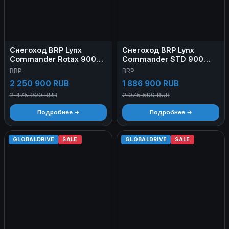
Снегоход BRP Lynx
Снегоход BRP Lynx
Commander Rotax 900
Commander STD 900
Ace
Ace 2025
BRP
BRP
2 250 900 RUB
1 886 900 RUB
2 475 990 RUB
2 075 590 RUB
Подробнее →
Подробнее →
GLOBALDRIVE
SALE
GLOBALDRIVE
SALE