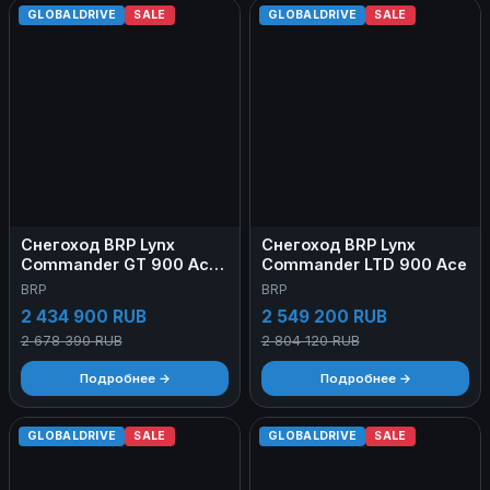
GLOBALDRIVE
SALE
GLOBALDRIVE
SALE
Снегоход BRP Lynx
Снегоход BRP Lynx
Commander GT 900 Ace
Commander LTD 900 Ace
Turbo VIP 2022
BRP
BRP
2 434 900 RUB
2 549 200 RUB
2 678 390 RUB
2 804 120 RUB
Подробнее →
Подробнее →
GLOBALDRIVE
SALE
GLOBALDRIVE
SALE