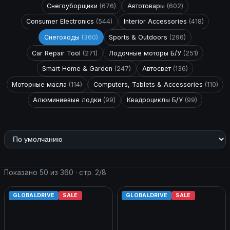
Снегоуборщики
(676)
Автотовары
(602)
Consumer Electronics
(544)
Interior Accessories
(418)
Снегоходы
(360)
Sports & Outdoors
(296)
Car Repair Tool
(271)
Лодочные моторы Б/У
(251)
Smart Home & Garden
(247)
Автосвет
(136)
Моторные масла
(114)
Computers, Tablets & Accessories
(110)
Алюминиевые лодки
(99)
Квадроциклы Б/У
(99)
Показано 50 из 360 · стр. 2/8
GLOBALDRIVE
SALE
GLOBALDRIVE
SALE