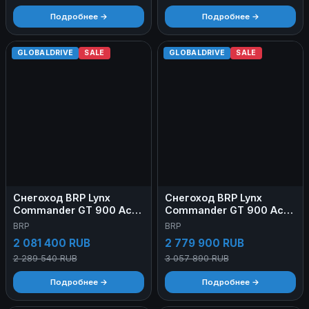
Подробнее →
Подробнее →
GLOBALDRIVE
SALE
GLOBALDRIVE
SALE
Снегоход BRP Lynx
Снегоход BRP Lynx
Commander GT 900 Ace
Commander GT 900 Ace
Turbo 2022
Turbo 2023
BRP
BRP
2 081 400 RUB
2 779 900 RUB
2 289 540 RUB
3 057 890 RUB
Подробнее →
Подробнее →