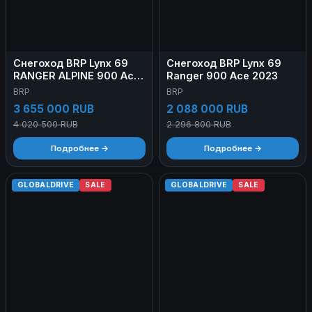
Снегоход BRP Lynx 69
Снегоход BRP Lynx 69
RANGER ALPINE 900 Ace
Ranger 900 Ace 2023
Turbo 2026
BRP
BRP
3 655 000 RUB
2 088 000 RUB
4 020 500 RUB
2 296 800 RUB
Подробнее →
Подробнее →
GLOBALDRIVE
SALE
GLOBALDRIVE
SALE