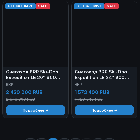
GLOBALDRIVE
SALE
GLOBALDRIVE
SALE
Снегоход BRP Ski-Doo
Снегоход BRP Ski-Doo
Expedition LE 20″ 900
Expedition LE 24″ 900
Ace Turbo 2025
Ace 2023
BRP
BRP
2 430 000 RUB
1 572 400 RUB
2 673 000 RUB
1 729 640 RUB
Подробнее →
Подробнее →