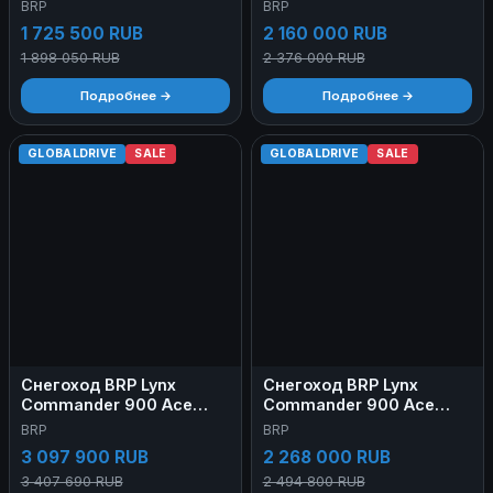
BRP
BRP
1 725 500 RUB
2 160 000 RUB
1 898 050 RUB
2 376 000 RUB
Подробнее →
Подробнее →
GLOBALDRIVE
SALE
GLOBALDRIVE
SALE
Снегоход BRP Lynx
Снегоход BRP Lynx
Commander 900 Ace
Commander 900 Ace
Turbo 2024
Turbo R 20
BRP
BRP
3 097 900 RUB
2 268 000 RUB
3 407 690 RUB
2 494 800 RUB