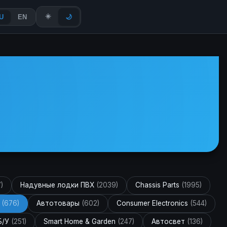
☀️
U
EN
🌙
)
Надувные лодки ПВХ
(2039)
Chassis Parts
(1995)
и
(676)
Автотовары
(602)
Consumer Electronics
(544)
Б/У
(251)
Smart Home & Garden
(247)
Автосвет
(136)