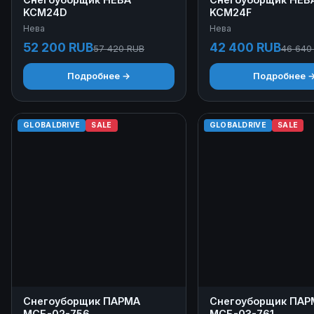
KCM24D
KCM24F
Нева
Нева
52 200 RUB
42 400 RUB
57 420 RUB
46 640
Подробнее →
Подробнее 
GLOBALDRIVE
SALE
GLOBALDRIVE
SALE
Снегоуборщик ПАРМА
Снегоуборщик ПАР
МСБ-02-756
МСБ-03-761