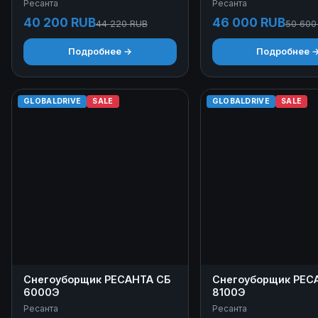
Ресанта
Ресанта
40 200 RUB
46 000 RUB
44 220 RUB
50 600
Подробнее →
Подробнее 
GLOBALDRIVE
SALE
GLOBALDRIVE
SALE
Снегоуборщик РЕСАНТА СБ
Снегоуборщик РЕС
6000Э
8100Э
Ресанта
Ресанта