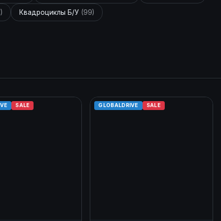
)
Квадроциклы Б/У
(99)
IVE
SALE
GLOBALDRIVE
SALE