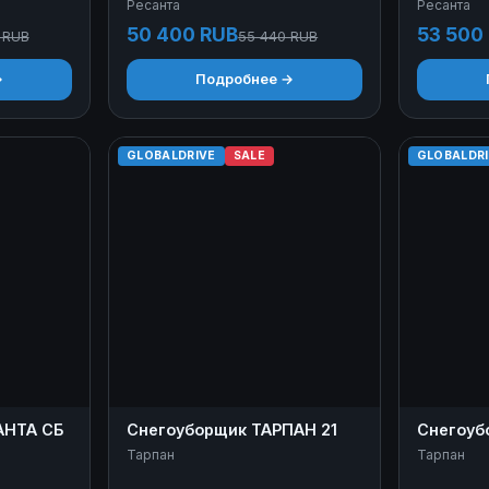
Ресанта
Ресанта
50 400 RUB
53 500
 RUB
55 440 RUB
→
Подробнее →
GLOBALDRIVE
SALE
GLOBALDR
АНТА СБ
Снегоуборщик ТАРПАН 21
Снегоуб
Тарпан
Тарпан