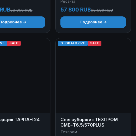
Ресанта
 RUB
57 800 RUB
58 850 RUB
63 580 RUB
Подробнее →
Подробнее →
IVE
SALE
GLOBALDRIVE
SALE
орщик ТАРПАН 24
Снегоуборщик ТЕХПРОМ
СМБ-Т6.5/570PLUS
Техпром