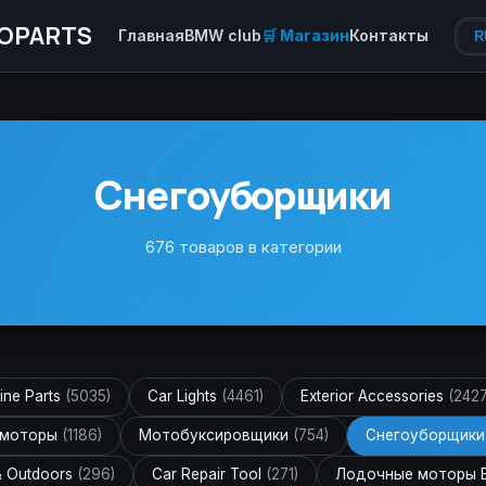
OPARTS
Главная
BMW club
🛒 Магазин
Контакты
R
Снегоуборщики
676 товаров в категории
ine Parts
(5035)
Car Lights
(4461)
Exterior Accessories
(2427
 моторы
(1186)
Мотобуксировщики
(754)
Снегоуборщик
& Outdoors
(296)
Car Repair Tool
(271)
Лодочные моторы 