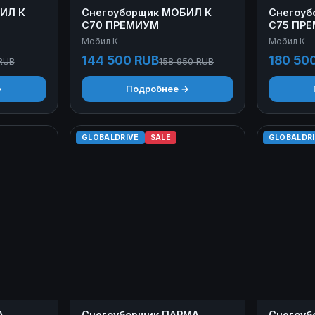
ИЛ К
Снегоуборщик МОБИЛ К
Снегоуб
С70 ПРЕМИУМ
С75 ПР
Мобил К
Мобил К
144 500 RUB
180 50
RUB
158 950 RUB
→
Подробнее →
GLOBALDRIVE
SALE
GLOBALDR
А
Снегоуборщик ПАРМА
Снегоуб