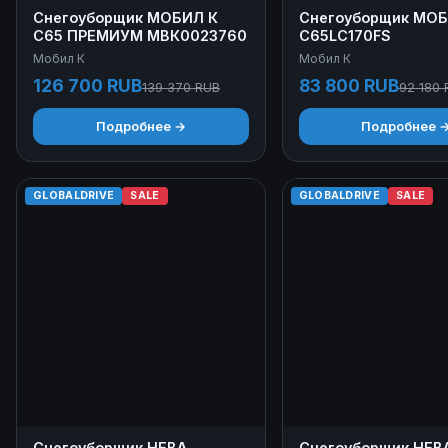
Снегоуборщик МОБИЛ К
Снегоуборщик МОБ
С65 ПРЕМИУМ МВК0023760
С65LC170FS
Мобил К
Мобил К
126 700 RUB
83 800 RUB
139 370 RUB
92 180 
Подробнее →
Подробнее 
GLOBALDRIVE
SALE
GLOBALDRIVE
SALE
Снегоуборщик НЕВА
Снегоуборщик НЕВ