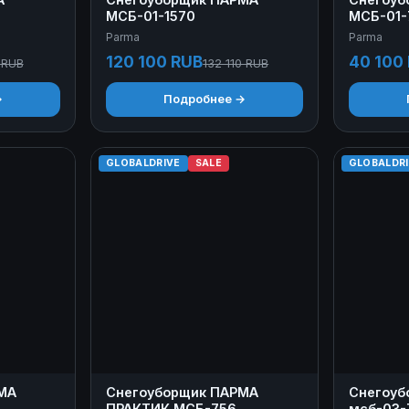
МСБ-01-1570
МСБ-01-
Parma
Parma
120 100 RUB
40 100
 RUB
132 110 RUB
→
Подробнее →
GLOBALDRIVE
SALE
GLOBALDR
МА
Снегоуборщик ПАРМА
Снегоуб
ПРАКТИК МСБ-756
мсб-03-