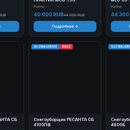
Parma
Parma
40 000 RUB
44 300
RUB
44 000 RUB
→
Подробнее →
GLOBALDRIVE
SALE
GLOBALDR
АНТА СБ
Снегоуборщик РЕСАНТА СБ
Снегоуб
4100ПФ
4800Б