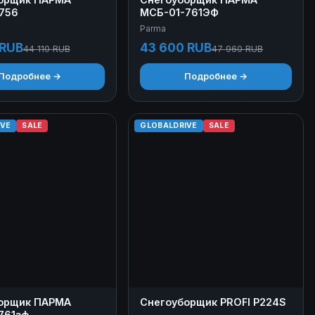
756
МСБ-01-761ЭФ
Parma
 RUB
43 600 RUB
44 110 RUB
47 960 RUB
Подробнее →
Подробнее →
IVE
SALE
GLOBALDRIVE
SALE
орщик ПАРМА
Снегоуборщик РRОFI P224S
761эф