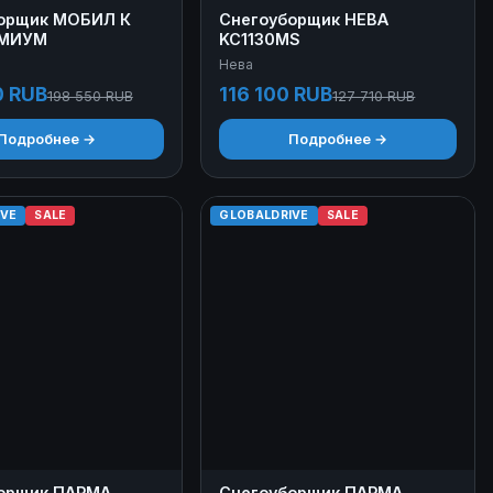
орщик МОБИЛ К
Снегоуборщик НЕВА
ЕМИУМ
KC1130MS
Нева
0 RUB
116 100 RUB
198 550 RUB
127 710 RUB
Подробнее →
Подробнее →
IVE
SALE
GLOBALDRIVE
SALE
орщик ПАРМА
Снегоуборщик ПАРМА