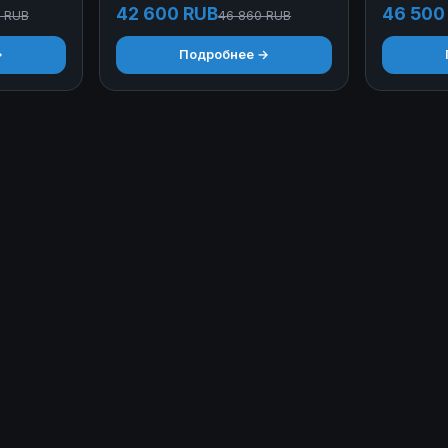
42 600 RUB
46 500
0 RUB
46 860 RUB
→
Подробнее →