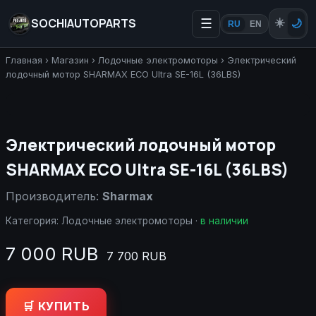
SOCHIAUTOPARTS
☰
☀️
🌙
RU
EN
Главная
›
Магазин
›
Лодочные электромоторы
›
Электрический
лодочный мотор SHARMAX ECO Ultra SE-16L (36LBS)
Электрический лодочный мотор
SHARMAX ECO Ultra SE-16L (36LBS)
Производитель:
Sharmax
Категория:
Лодочные электромоторы
·
в наличии
7 000 RUB
7 700 RUB
🛒 КУПИТЬ