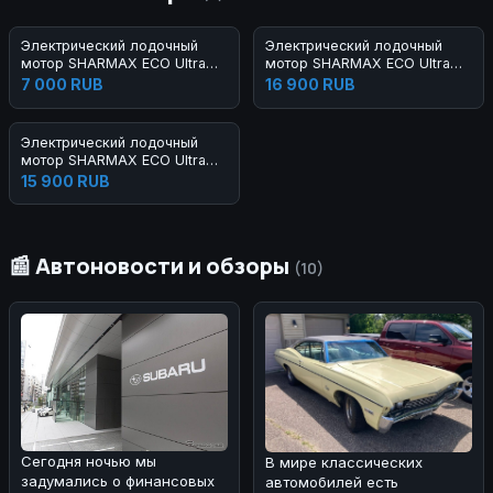
Электрический лодочный
Электрический лодочный
мотор SHARMAX ECO Ultra
мотор SHARMAX ECO Ultra
SE-14L (32LBS)
SE-20L (46LBS)
7 000 RUB
16 900 RUB
Электрический лодочный
мотор SHARMAX ECO Ultra
SE-18L (40LBS)
15 900 RUB
📰 Автоновости и обзоры
(10)
Сегодня ночью мы
В мире классических
задумались о финансовых
автомобилей есть