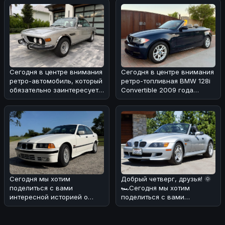
года выпуска ���
Сегодня в центре внимания
Сегодня в центре внимания
ретро-автомобиль, который
ретро-топливная BMW 128i
обязательно заинтересует
Convertible 2009 года
поклонников BMW! 🏎Речь
выпуска с 6-скоростной
коро
Сегодня мы хотим
Добрый четверг, друзья! 🌞
поделиться с вами
🏎Сегодня мы хотим
интересной историей о
поделиться с вами
редком экземпляре BMW
интересной находкой -
318i седана 1993 года
BMW M Roadster