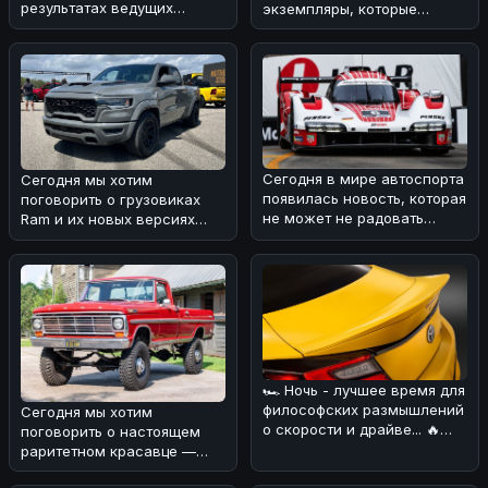
результатах ведущих
экземпляры, которые
автопроизводителей за
вызывают особую
второй квартал 20
ностальгию и восхищение
🚗.
Сегодня в мире автоспорта
Сегодня мы хотим
появилась новость, которая
поговорить о грузовиках
не может не радовать
Ram и их новых версиях
поклонников Porsche
Rumble Bee V8 Trucks. 🚗
Motors
⚡По нашему м
🏎 Ночь - лучшее время для
философских размышлений
Сегодня мы хотим
о скорости и драйве... 🔥
поговорить о настоящем
Сегодня хотим обсудить н
раритетном красавце —
Ford F-250 Highboy 1969