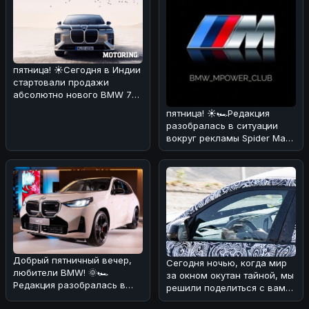
пятница! ☀️Сегодня в Индии
стартовали продажи
абсолютно нового BMW 7
Series! 🏎🔥 По нашему
пятница! ☀️🏎Редакция
мнению,
разобралась в ситуации
вокруг рекламы Spider Man
через BMW iDrive.
Оказывается
Добрый пятничный вечер,
Сегодня ночью, когда мир
любители BMW! 🌞🏎
за окном окутан тайной, мы
Редакция разобралась в
решили поделиться с вами
ситуации с обновлением
интересной новостью из