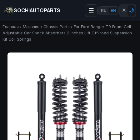
SOCHIAUTOPARTS
☰
☀️
🌙
RU
EN
Главная
›
Магазин
›
Chassis Parts
›
For Ford Ranger T9 Foam Cell
Adjustable Car Shock Absorbers 2 Inches Lift Off-road Suspension
Kit Coil Springs