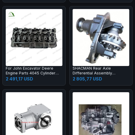
Loader
For John Excavator Deere
SHACMAN Rear Axle
Engine Parts 4045 Cylinder
Differential Assembly
Head
81.35100.6428
2 491,17 USD
2 805,77 USD