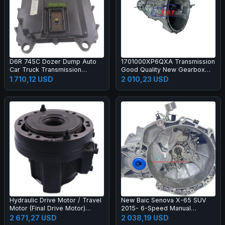
D6R 745C Dozer Dump Auto
1701000XP6QXA Transmission
Car Truck Transmission
Good Quality New Gearbox
Systems GP Controller ECM
for Great Wall Haval Wingle
1 710,12 USD
2 010,23 USD
ECU Control Unit 455-9580
2.8tc
20R-7217 365-6773
Hydraulic Drive Motor / Travel
New Baic Senova X-65 SUV
Motor (Final Drive Motor)
2015- 6-Speed Manual
7253517 7001046 for Skid
Transmission Gearbox
2 671,27 USD
2 038,19 USD
Steer Loader Compact Track
Assembly Kit L00200007