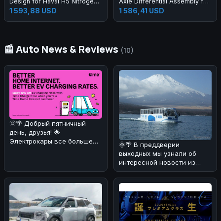
Design for Haval H5 Nitrogen
Axle Differential Assembly for
Shock Absorber Suspension
Land Cruiser
1 593,88 USD
1 586,41 USD
📰 Auto News & Reviews
(10)
🌞🌴 Добрый пятничный
день, друзья! 🌟
Электрокары все больше
🌞🌴 В преддверии
завоевывают сердца
выходных мы узнали об
автолюбителей! 🚗⚡ И
интересной новости из
Японии! 🚗💦 Компания Fuji
Quick Bus з