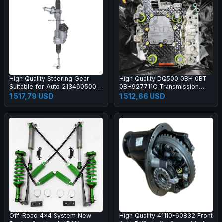
High Quality Steering Gear
High Quality DQ500 0BH 0BT
Suitable for Auto 2134605001
0BH927711C Transmission
2134601801 Steering Rack
Mechatronic with Contorl Unit
1 517,79 USD
1 512,66 USD
Pinion and Rack Assembly
Solenoids Fits for Audi VW
DSG 7 Speed
Off-Road 4x4 System New
High Quality 41110-60832 Front