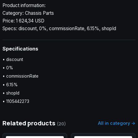
Product information:
Category: Chassis Parts
Price: 1 624,34 USD
Specs: discount, 0%, commissionRate, 6.15%, shopId
Specifications
• discount
• 0%
• commissionRate
• 6.15%
• shopId
• 1105442273
Related products
All in category →
(20)