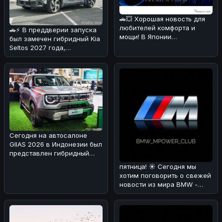
🚗💥 Хорошая новость для
любителей комфорта и
🚗⚡ В преддверии запуска
мощи! В Японии
был замечен гибридный Kia
каршеринговая компания
Seltos 2027 года,
Оликс объявила о
проходящий испытания в
Альпах!
Сегодня на автосалоне
GIIAS 2026 в Индонезии был
представлен гибридный
вариант BAIC BJ30 🚗⚡. Мы
пятница! ☀️ Сегодня мы
раз
хотим поговорить о свежей
новости из мира BMW -
люксовом SUV X7 Individual
в