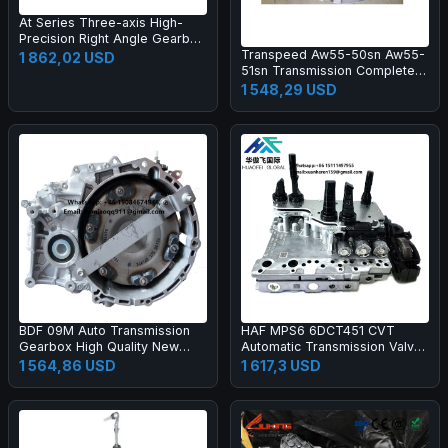
At Series Three-axis High-
Precision Right Angle Gearbox
Transpeed Aw55-50sn Aw55-
with Spiral Bevel Gear for
1 862,02 USD
51sn Transmission Complete
Machinery Farm Industry
Gearbox
Applications
1 548,29 USD
BDF 09M Auto Transmission
HAF MPS6 6DCT451 CVT
Gearbox High Quality New
Automatic Transmission Valve
Gear Boxes Transmission
Body Control Module Unit
1 564,86 USD
1 617,3 USD
Systems for VW
Mechatronics 6DCT451 TCU
TCM for Great Wall Motor