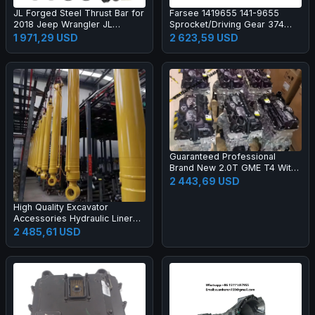
JL Forged Steel Thrust Bar for
Farsee 1419655 141-9655
2018 Jeep Wrangler JL
Sprocket/Driving Gear 374
Heavy-Duty Steering Kit-New 1
Construction Machinery Parts
1 971,29 USD
2 623,59 USD
Year Warranty
Guaranteed Professional
Brand New 2.0T GME T4 With
Hurricane Turbo Engine for
2 443,69 USD
Jeep Compass Renegade
Gladiator Pickup
High Quality Excavator
Accessories Hydraulic Liner
Boom Arm Bucket Cylinder
2 485,61 USD
Excavator Cylinder