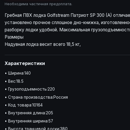
Необходима частичная предоплата.
Гребная ПВХ лодка Golfstream Патриот SP 300 (A) отлич
установлено прочное сплошное дно-книжка, изготовленно
разборку лодки удобной. Максимальная грузоподъемность
Размеры
Надувная лодка весит всего 18,5 кг,
Характеристики
• Ширина:140
• Вес:18.5
• Грузоподъемность:220
• Страна производства:Россия
• Код товара:10164
• Внутренняя длина:205
• Внутренняя ширина:57
• Высота транцевой доски:380