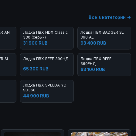
Все в категории →
ER AN
Лодка ПВХ HDX Classic
Лодка ПВХ BADGER SL
330 (серый)
390 AL
31 900 RUB
93 400 RUB
ER SL
Лодка ПВХ REEF 390НД
Лодка ПВХ REEF
360FНД
65 300 RUB
63 100 RUB
Лодка ПВХ SPEEDA YD-
SD360
44 900 RUB