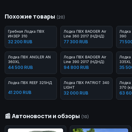
Похожие товары
(20)
Гребная Лодка ПВХ
Лодка ПВХ BADGER Air
Лодка
ИНЗЕР 310
Line 360 2017 (НДНД)
390
32 200 RUB
77 300 RUB
71 50
Лодка ПВХ ANGLER AN
Лодка ПВХ BADGER Air
Лодка
360XL
Line 390 2017 (НДНД)
335XL
44 500 RUB
94 800 RUB
35 50
Лодка ПВХ REEF 325НД
Лодка ПВХ PATRIOT 340
Лодка
LIGHT
370 (к
41 200 RUB
32 000 RUB
63 60
📰 Автоновости и обзоры
(10)