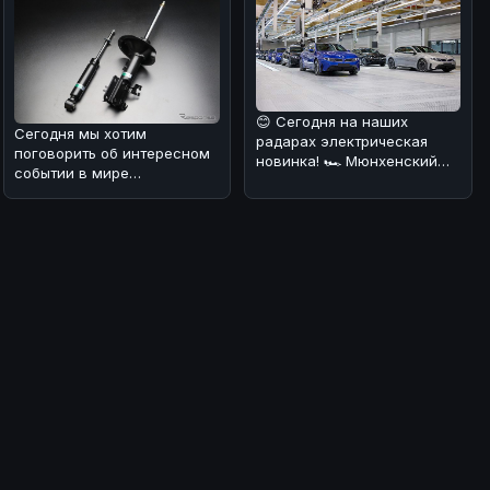
😊 Сегодня на наших
Сегодня мы хотим
радарах электрическая
поговорить об интересном
новинка! 🏎️ Мюнхенский
событии в мире
завод BMW запустил
автозапчастей 🚗. Компания
серийное произв
Tein, известный