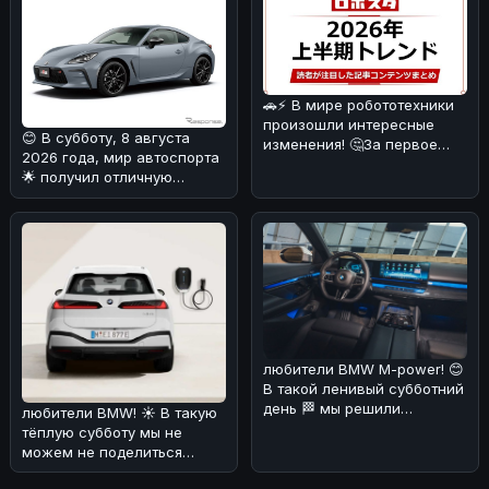
🚗⚡ В мире робототехники
произошли интересные
😊 В субботу, 8 августа
изменения! 🤔За первое
2026 года, мир автоспорта
полугодие 2026 года в топ
🌟 получил отличную
попул
новость от Toyota GAZOO
Racing
любители BMW M-power! 😊
В такой ленивый субботний
день 🏁 мы решили
любители BMW! ☀️ В такую
порадовать вас новостями
тёплую субботу мы не
о буду
можем не поделиться
интересной новостью. По