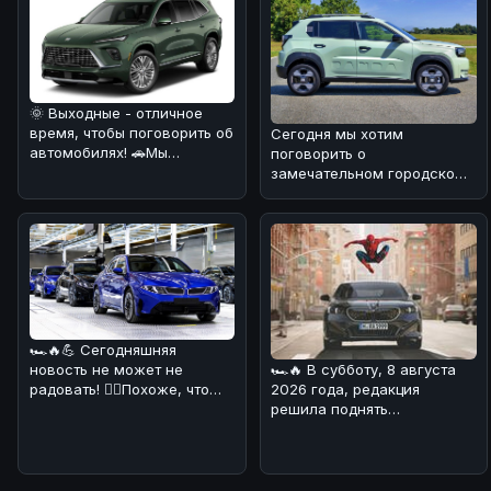
🌞 Выходные - отличное
время, чтобы поговорить об
Сегодня мы хотим
автомобилях! 🚗Мы
поговорить о
разобрались в свежей
замечательном городском
новости: Bu
автомобиле, который уже
завоевал сердца многих
🏎🔥💪 Сегодняшняя
🏎🔥 В субботу, 8 августа
новость не может не
2026 года, редакция
радовать! 💁‍♀️Похоже, что
решила поднять
BMW начала производство
интересную тему,
своего нов
связанную с BMW. На дн