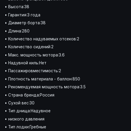
• Высота:38
• Гарантия:3 года
• Диаметр борта:38
• Длина:280
• Количество надуваемых отсеков:2
• Количество сидений:2
• Макс. мощность мотора:3.6
• Надувной киль:Нет
• Пассажировместимость:2
• Плотность материала - баллон:850
• Рекомендуемая мощность мотора:3.5
• Страна бренда:Россия
• Сухой вес:30
• Тип днища:Надувное
• низкого давления
• Тип лодки:Гребные