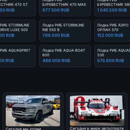
ЕСТНИК 470 ST
БУРЕВЕСТНИК 470 MAX
БУРЕВЕСТНИК 58
LIGHT
00 RUB
977 500 RUB
1 045 500 RUB
 РИБ STORMLINE
Лодка РИБ STORMLINE
Лодка РИБ АЭРО
DRIVE LUXE 500
RIB 550 B
ОРЛАН 370
00 RUB
786 500 RUB
152 000 RUB
 РИБ AQUASPIRIT
Лодка РИБ AQUA BOAT
Лодка РИБ AQUAS
600
530
00 RUB
488 000 RUB
575 800 RUB
Сегодня в мире автоспорта
Сегодня мы хотим