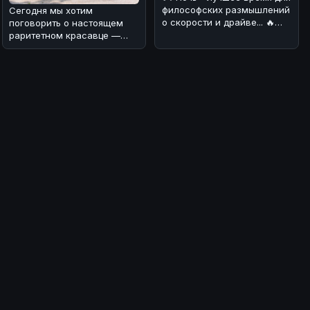
философских размышлений
Сегодня мы хотим
о скорости и драйве... 🔥
поговорить о настоящем
Сегодня хотим обсудить н
раритетном красавце —
Ford F-250 Highboy 1969
года выпуска ���