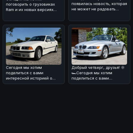
появилась новость, которая
поговорить о грузовиках
не может не радовать
Ram и их новых версиях
поклонников Porsche
Rumble Bee V8 Trucks. 🚗
Motors
⚡По нашему м
Сегодня мы хотим
Добрый четверг, друзья! 🌞
поделиться с вами
🏎Сегодня мы хотим
интересной историей о
поделиться с вами
редком экземпляре BMW
интересной находкой -
318i седана 1993 года
BMW M Roadster