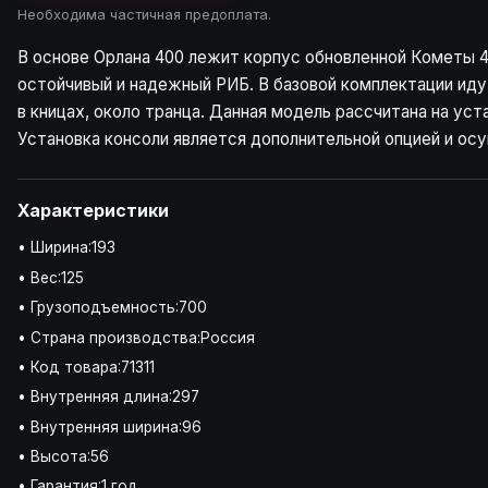
Необходима частичная предоплата.
В основе Орлана 400 лежит корпус обновленной Кометы 4
остойчивый и надежный РИБ. В базовой комплектации ид
в кницах, около транца. Данная модель рассчитана на у
Установка консоли является дополнительной опцией и ос
Характеристики
• Ширина:193
• Вес:125
• Грузоподъемность:700
• Страна производства:Россия
• Код товара:71311
• Внутренняя длина:297
• Внутренняя ширина:96
• Высота:56
• Гарантия:1 год