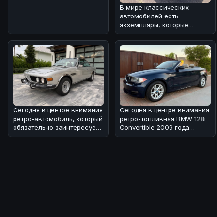
второй квартал 20
В мире классических
автомобилей есть
экземпляры, которые
вызывают особую
ностальгию и восхищение
🚗.
Сегодня в центре внимания
Сегодня в центре внимания
ретро-автомобиль, который
ретро-топливная BMW 128i
обязательно заинтересует
Convertible 2009 года
поклонников BMW! 🏎Речь
выпуска с 6-скоростной
коро