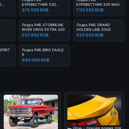
0
БУРЕВЕСТНИК 530
БУРЕВЕСТНИК 530 MAX
LIGHT
875 500 RUB
1 113 500 RUB
Лодка РИБ STORMLINE
Лодка РИБ GRAND
RIVER DRIVE EXTRA 500
GOLDEN LINE G500
533 900 RUB
624 600 RUB
PIRIT
Лодка РИБ BRIG EAGLE
6
849 000 RUB
🏎 Ночь - лучшее время для