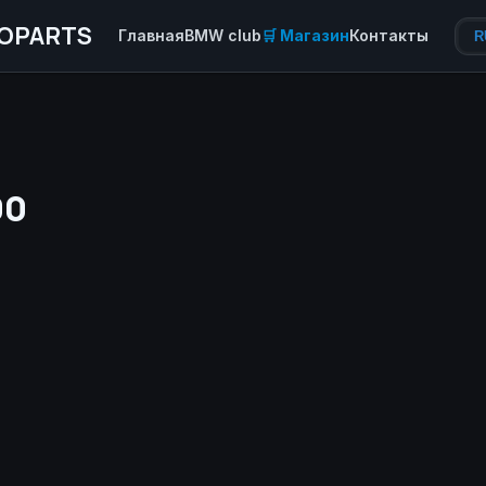
OPARTS
Главная
BMW club
🛒 Магазин
Контакты
R
00