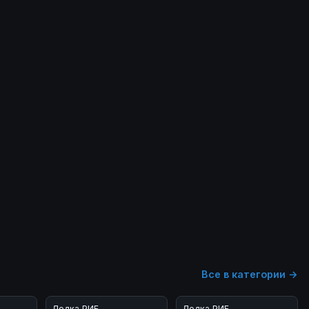
Все в категории →
Лодка РИБ
Лодка РИБ