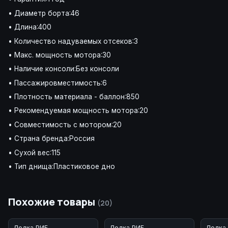
• Диаметр борта:46
• Длина:400
• Количество надуваемых отсеков:3
• Макс. мощность мотора:30
• Наличие консоли:Без консоли
• Пассажировместимость:6
• Плотность материала - баллон:850
• Рекомендуемая мощность мотора:20
• Совместимость с мотором:20
• Страна бренда:Россия
• Сухой вес:115
• Тип днища:Пластиковое дно
Похожие товары
(20)
Лодка РИБ
Лодка РИБ
Лодка