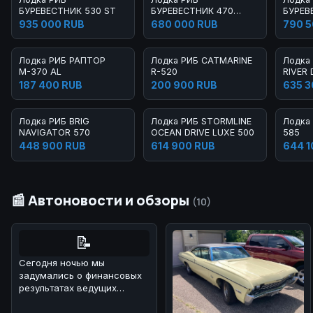
БУРЕВЕСТНИК 530 ST
БУРЕВЕСТНИК 470
БУРЕВ
LIGHT
935 000 RUB
680 000 RUB
790 5
Лодка РИБ РАПТОР
Лодка РИБ CATMARINE
Лодка
М-370 AL
R-520
RIVER 
187 400 RUB
200 900 RUB
635 3
Лодка РИБ BRIG
Лодка РИБ STORMLINE
Лодка
NAVIGATOR 570
OCEAN DRIVE LUXE 500
585
448 900 RUB
614 900 RUB
644 1
📰 Автоновости и обзоры
(10)
📝
Сегодня ночью мы
задумались о финансовых
результатах ведущих
автопроизводителей за