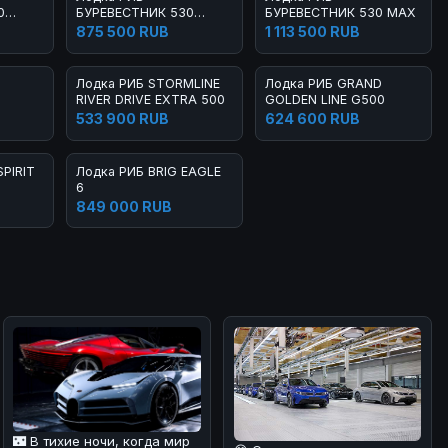
0
БУРЕВЕСТНИК 530
БУРЕВЕСТНИК 530 MAX
LIGHT
875 500 RUB
1 113 500 RUB
Лодка РИБ STORMLINE
Лодка РИБ GRAND
RIVER DRIVE EXTRA 500
GOLDEN LINE G500
533 900 RUB
624 600 RUB
PIRIT
Лодка РИБ BRIG EAGLE
6
849 000 RUB
🌃 В тихие ночи, когда мир