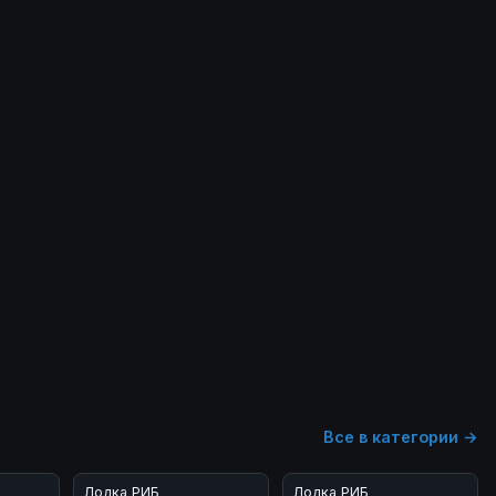
Все в категории →
Лодка РИБ
Лодка РИБ