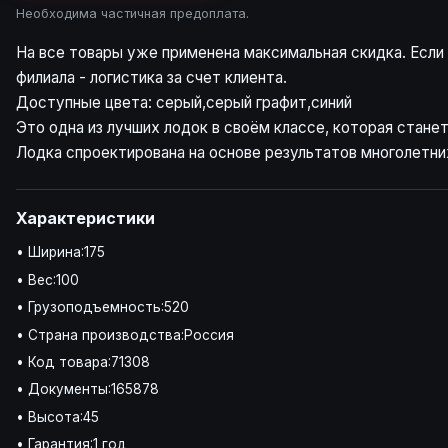
Необходима частичная предоплата.
На все товары уже применена максимальная скидка. Если н
филиала - логистика за счет клиента.
Доступные цвета: серый,серый графит,синий
Это одна из лучших лодок в своём классе, которая стане
Лодка спроектирована на основе результатов многолетни
Характеристики
• Ширина:175
• Вес:100
• Грузоподъемность:520
• Страна производства:Россия
• Код товара:71308
• Документы:165878
• Высота:45
• Гарантия:1 год