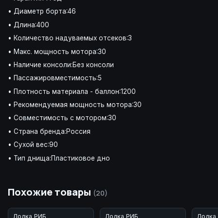
• Диаметр борта:46
• Длина:400
• Количество надуваемых отсеков:3
• Макс. мощность мотора:30
• Наличие консоли:Без консоли
• Пассажировместимость:5
• Плотность материала - баллон:1200
• Рекомендуемая мощность мотора:30
• Совместимость с мотором:30
• Страна бренда:Россия
• Сухой вес:90
• Тип днища:Пластиковое дно
Похожие товары
(20)
Лодка РИБ
Лодка РИБ
Лодка