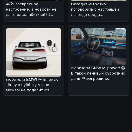
🚗💡 Воскресное
Сегодня мы хотим
настроение, а новости не
поговорить о настоящей
дают расслабиться! 🤔
легенде среди
Появились слухи о
автомобилей — Mazda MX-
возможном возрожден
5 Miata 1999 года в юби
любители BMW M-power! 😊
В такой ленивый субботний
день 🏁 мы решили
любители BMW! ☀️ В такую
порадовать вас новостями
тёплую субботу мы не
о буду
можем не поделиться
интересной новостью. По
слухам, эл