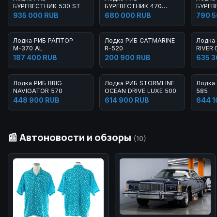
БУРЕВЕСТНИК 530 ST
БУРЕВЕСТНИК 470
БУРЕВ
LIGHT
935 000 RUB
680 000 RUB
790 5
Лодка РИБ РАПТОР
Лодка РИБ CATMARINE
Лодка
М-370 AL
R-520
RIVER 
187 400 RUB
200 900 RUB
635 3
Лодка РИБ BRIG
Лодка РИБ STORMLINE
Лодка
NAVIGATOR 570
OCEAN DRIVE LUXE 500
585
448 900 RUB
614 900 RUB
644 1
📰 Автоновости и обзоры
(10)