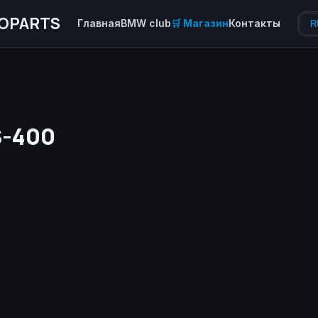
OPARTS
Главная
BMW club
🛒 Магазин
Контакты
R
-400