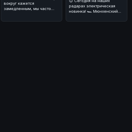
😊 Сегодня на наших
вокруг кажется
радарах электрическая
замедленным, мы часто
новинка! 🏎️ Мюнхенский
задумываемся о том, что
завод BMW запустил
значит быть
серийное произв