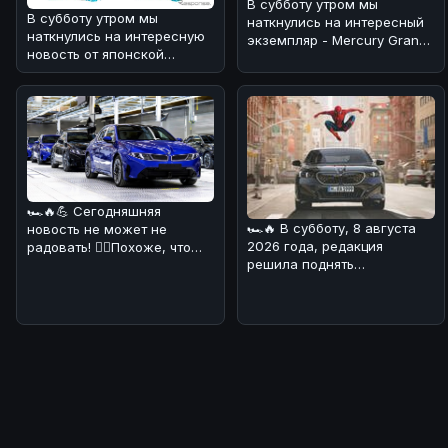
В субботу утром мы
В субботу утром мы
наткнулись на интересный
наткнулись на интересную
экземпляр - Mercury Grand
новость от японской
Marquis 1978 года, который
компании Trust, которая
выг
решила объед
🏎🔥💪 Сегодняшняя
🏎🔥 В субботу, 8 августа
новость не может не
2026 года, редакция
радовать! 💁‍♀️Похоже, что
решила поднять
BMW начала производство
интересную тему,
своего нов
связанную с BMW. На дн