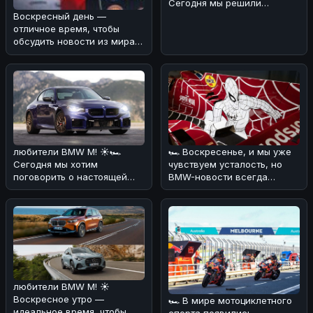
Сегодня мы решили
порадовать вас новостью о
Воскресный день —
том, что стан
отличное время, чтобы
обсудить новости из мира
автоспорта! 🏎️⚡Мы
разобрались в ре
любители BMW M! ☀️🏎
🏎 Воскресенье, и мы уже
Сегодня мы хотим
чувствуем усталость, но
поговорить о настоящей
BMW-новости всегда
легенде - BMW M2 CS. 🔥💪
заряжают энергией! 🔥
По нашему мнен
Сегодня хот
любители BMW M! ☀️
Воскресное утро —
🏎 В мире мотоциклетного
идеальное время, чтобы
спорта появились