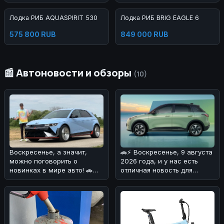
Лодка РИБ AQUASPIRIT 530
Лодка РИБ BRIG EAGLE 6
575 800 RUB
849 000 RUB
📰 Автоновости и обзоры
(10)
🚗⚡ Воскресенье, 9 августа
Воскресенье, а значит,
2026 года, и у нас есть
можно поговорить о
отличная новость для
новинках в мире авто! 🚗
любителей
⚡Сегодня хотим обсудить
электромобилей! 🔋
Hyundai Io