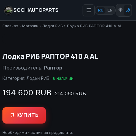
SOCHIAUTOPARTS
☰
☀️
🌙
RU
EN
Главная
›
Магазин
›
Лодки РИБ
›
Лодка РИБ РАПТОР 410 А AL
Лодка РИБ РАПТОР 410 А AL
Производитель:
Раптор
Категория:
Лодки РИБ
·
в наличии
194 600 RUB
214 060 RUB
🛒 КУПИТЬ
Необходима частичная предоплата.