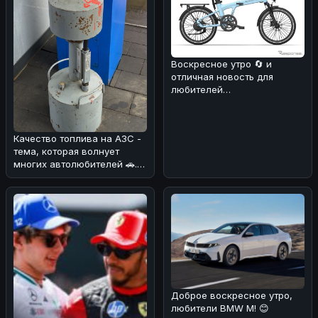
Воскресное утро 🔄 и
отличная новость для
любителей
электротранспорта! ⚡️Мы
разобрались в деталях об
Качество топлива на АЗС -
тема, которая волнует
многих автолюбителей 🚗.
Мы разобрались, как
обстоят
Доброе воскресное утро,
любители BMW M! 😊