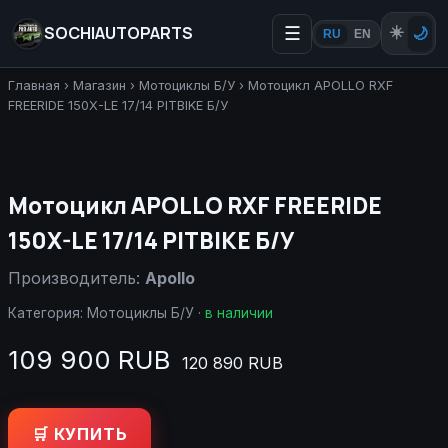
SOCHIAUTOPARTS
☰
☀️
🌙
RU
EN
Главная
›
Магазин
›
Мотоциклы Б/У
›
Мотоцикл APOLLO RXF
FREERIDE 150X-LE 17/14 PITBIKE Б/У
Мотоцикл APOLLO RXF FREERIDE
150X-LE 17/14 PITBIKE Б/У
Производитель:
Apollo
Категория:
Мотоциклы Б/У
·
в наличии
109 900 RUB
120 890 RUB
🛒 КУПИТЬ