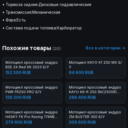
• Тормоза задние:Дисковые гидравлические
• Трансмиссия:Механическая
• Фара:Есть
• Система подачи топлива:Карбюратор
Похожие товары
Все в категории →
(20)
Мотоцикл кроссовый эндуро
Мотоцикл KAYO K1 250 MX Б/
BSE Z4 Red 66 2023 Б/У
У
152 300 RUB
94 600 RUB
Мотоцикл кроссовый эндуро
Мотоцикл кроссовый эндуро
PWR FR250 PRO Б/У
KAYO K6-R 250 (NC250SR)
FCR 21/18 Б/У
136 200 RUB
296 400 RUB
Мотоцикл кроссовый эндуро
Мотоцикл кроссовый эндуро
HASKY F6 Pro Racing 174NB
ZM BUSTER 300 Б/У
300 2023 Б/У
279 800 RUB
309 600 RUB