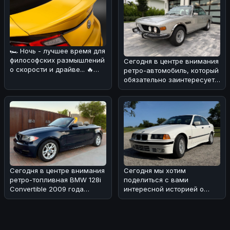
🏎 Ночь - лучшее время для
философских размышлений
Сегодня в центре внимания
о скорости и драйве... 🔥
ретро-автомобиль, который
Сегодня хотим обсудить н
обязательно заинтересует
поклонников BMW! 🏎Речь
Сегодня в центре внимания
Сегодня мы хотим
ретро-топливная BMW 128i
поделиться с вами
Convertible 2009 года
интересной историей о
выпуска с 6-скоростной
редком экземпляре BMW
коро
318i седана 1993 года