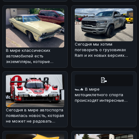
нового Bajaj
автопроизводителей за
второй квартал 20
Сегодня мы хотим
поговорить о грузовиках
В мире классических
Ram и их новых версиях
автомобилей есть
Rumble Bee V8 Trucks. 🚗
экземпляры, которые
⚡По нашему м
вызывают особую
ностальгию и восхищение
🚗.
📝
🏎🔥 В мире
мотоциклетного спорта
происходят интересные
изменения! 💪 В
Сегодня в мире автоспорта
преддверии нового сезона
появилась новость, которая
Wor
не может не радовать
поклонников Porsche
Motors