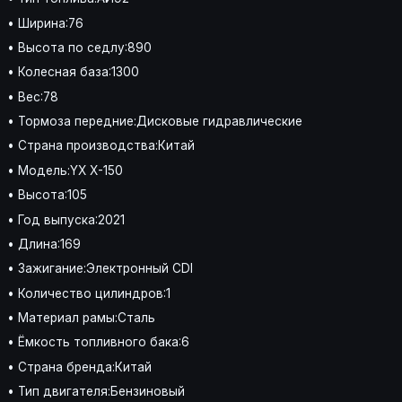
• Ширина:76
• Высота по седлу:890
• Колесная база:1300
• Вес:78
• Тормоза передние:Дисковые гидравлические
• Страна производства:Китай
• Модель:YX X-150
• Высота:105
• Год выпуска:2021
• Длина:169
• Зажигание:Электронный CDI
• Количество цилиндров:1
• Материал рамы:Сталь
• Ёмкость топливного бака:6
• Страна бренда:Китай
• Тип двигателя:Бензиновый