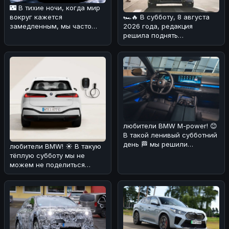
🌃 В тихие ночи, когда мир
вокруг кажется
🏎🔥 В субботу, 8 августа
замедленным, мы часто
2026 года, редакция
задумываемся о том, что
решила поднять
значит быть
интересную тему,
связанную с BMW. На дн
любители BMW M-power! 😊
В такой ленивый субботний
день 🏁 мы решили
любители BMW! ☀️ В такую
порадовать вас новостями
тёплую субботу мы не
о буду
можем не поделиться
интересной новостью. По
слухам, эл