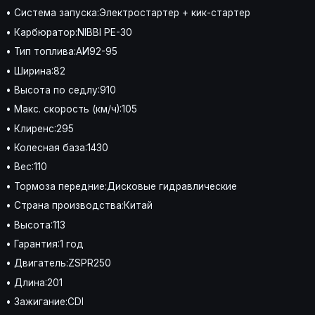
• Система запуска:Электростартер + кик-стартер
• Карбюратор:NIBBI PE-30
• Тип топлива:АИ92-95
• Ширина:82
• Высота по седлу:910
• Макс. скорость (км/ч):105
• Клиренс:295
• Колесная база:1430
• Вес:110
• Тормоза передние:Дисковые гидравлические
• Страна производства:Китай
• Высота:113
• Гарантия:1 год
• Двигатель:ZSPR250
• Длина:201
• Зажигание:CDI