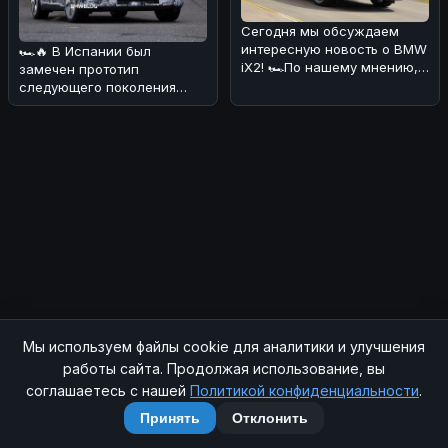
Сегодня мы обсуждаем
интересную новость о BMW
🏎🔥 В Испании был
iX2! 🏎По нашему мнению,
замечен прототип
эта новинка выглядит очень
следующего поколения
пр
BMW iX1, который уже
вызвал ажиотаж в автом
Мы используем файлы cookie для аналитики и улучшения
© 2026 SOCHIAUTOPARTS. Все права защищены.
работы сайта. Продолжая использование, вы
соглашаетесь с нашей
Политикой конфиденциальности
.
Главная
|
Магазин
|
Контакты
|
RSS
|
Sitemap
|
Политика конфиденциальности
|
Принять
Отклонить
Telegram