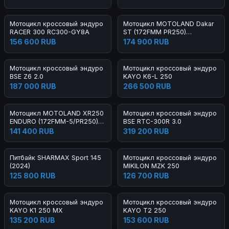
Мотоцикл кроссовый эндуро
Мотоцикл MOTOLAND Dakar
RACER 300 RC300-GY8A
ST (172FMM PR250)
ТУРЭНДУРО
156 600 RUB
174 900 RUB
Мотоцикл кроссовый эндуро
Мотоцикл кроссовый эндуро
BSE Z6 2.0
KAYO K6-L 250
187 000 RUB
266 500 RUB
Мотоцикл MOTOLAND XR250
Мотоцикл кроссовый эндуро
ENDURO (172FMM-5/PR250)
BSE RTC-300R 3.0
(2021 Г.)
141 400 RUB
319 200 RUB
Питбайк SHARMAX Sport 145
Мотоцикл кроссовый эндуро
(2024)
MIKILON MZK 250
125 800 RUB
126 700 RUB
Мотоцикл кроссовый эндуро
Мотоцикл кроссовый эндуро
KAYO K1 250 MX
KAYO T2 250
135 200 RUB
153 600 RUB