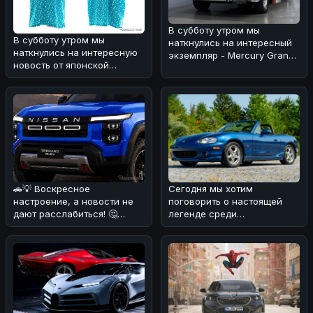
В субботу утром мы
В субботу утром мы
наткнулись на интересный
наткнулись на интересную
экземпляр - Mercury Grand
новость от японской
Marquis 1978 года, который
компании Trust, которая
выг
решила объед
🚗💡 Воскресное
Сегодня мы хотим
настроение, а новости не
поговорить о настоящей
дают расслабиться! 🤔
легенде среди
Появились слухи о
автомобилей — Mazda MX-
возможном возрожден
5 Miata 1999 года в юби