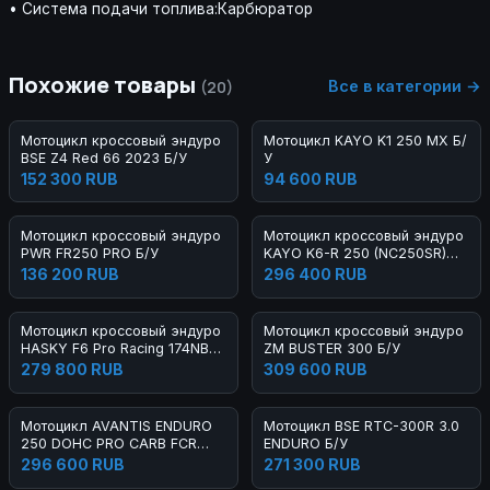
• Система подачи топлива:Карбюратор
Похожие товары
Все в категории →
(20)
Мотоцикл кроссовый эндуро
Мотоцикл KAYO K1 250 MX Б/
BSE Z4 Red 66 2023 Б/У
У
152 300 RUB
94 600 RUB
Мотоцикл кроссовый эндуро
Мотоцикл кроссовый эндуро
PWR FR250 PRO Б/У
KAYO K6-R 250 (NC250SR)
FCR 21/18 Б/У
136 200 RUB
296 400 RUB
Мотоцикл кроссовый эндуро
Мотоцикл кроссовый эндуро
HASKY F6 Pro Racing 174NB
ZM BUSTER 300 Б/У
300 2023 Б/У
279 800 RUB
309 600 RUB
Мотоцикл AVANTIS ENDURO
Мотоцикл BSE RTC-300R 3.0
250 DOHC PRO CARB FCR
ENDURO Б/У
EXCLUSIVE ARS Б/У
296 600 RUB
271 300 RUB