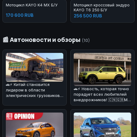
Мотоцикл KAYO K4 MX Б/У
Мотоцикл кроссовый эндуро
KAYO T6 250 Б/У
170 600 RUB
256 500 RUB
📰 Автоновости и обзоры
(10)
🚗⚡ Китай становится
🚗⚡ Новость, которая точно
лидером в области
порадует всех любителей
электрических грузовиков!
внедорожников! 🇨🇳🇬🇧Мы
На днях в Поднебесной
разобрались в деталях и
начал работат