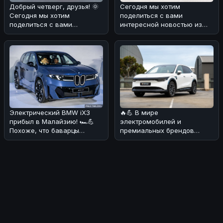
Добрый четверг, друзья! 🌞
Сегодня мы хотим
Сегодня мы хотим
поделиться с вами
поделиться с вами
интересной новостью из
интересной историей о
мира BMW! 🏎На аукционе
редком экземпляр
без резерва была в
🔥💪 В мире
Электрический BMW iX3
электромобилей и
прибыл в Малайзию! 🏎💪
премиальных брендов
Похоже, что баварцы
произошли интересные
наконец-то добрались до
изменения! 🏎 По данным
этого рынка
июльск