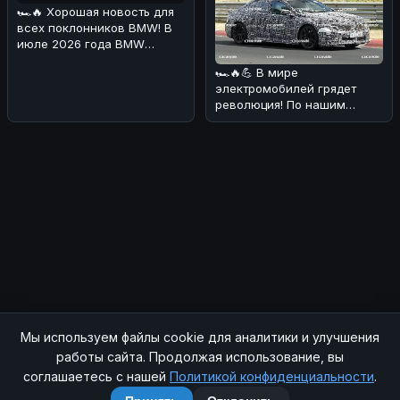
🏎🔥 Хорошая новость для
всех поклонников BMW! В
июле 2026 года BMW
Deutschland
🏎🔥💪 В мире
продемонстрировала о
электромобилей грядет
революция! По нашим
данным, BMW i3 M получит
аж четыре электриче
Мы используем файлы cookie для аналитики и улучшения
© 2026 SOCHIAUTOPARTS. Все права защищены.
работы сайта. Продолжая использование, вы
соглашаетесь с нашей
Политикой конфиденциальности
.
Главная
|
Магазин
|
Контакты
|
RSS
|
Sitemap
|
Политика конфиденциальности
|