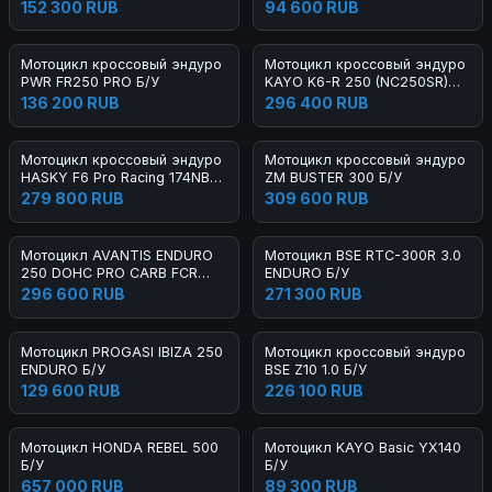
152 300 RUB
94 600 RUB
Мотоцикл кроссовый эндуро
Мотоцикл кроссовый эндуро
PWR FR250 PRO Б/У
KAYO K6-R 250 (NC250SR)
FCR 21/18 Б/У
136 200 RUB
296 400 RUB
Мотоцикл кроссовый эндуро
Мотоцикл кроссовый эндуро
HASKY F6 Pro Racing 174NB
ZM BUSTER 300 Б/У
300 2023 Б/У
279 800 RUB
309 600 RUB
Мотоцикл AVANTIS ENDURO
Мотоцикл BSE RTC-300R 3.0
250 DOHC PRO CARB FCR
ENDURO Б/У
EXCLUSIVE ARS Б/У
296 600 RUB
271 300 RUB
Мотоцикл PROGASI IBIZA 250
Мотоцикл кроссовый эндуро
ENDURO Б/У
BSE Z10 1.0 Б/У
129 600 RUB
226 100 RUB
Мотоцикл HONDA REBEL 500
Мотоцикл KAYO Basic YX140
Б/У
Б/У
657 000 RUB
89 300 RUB