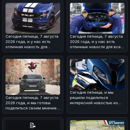
Ford
Toyota Land
Сегодня пятница, 7 августа
Сегодня пятница, 7 августа
2026 года, и у нас есть
2026 года, и у нас есть
отличная новость для
отличные новости для всех
любителей мощных
поклонников BMW! 🏎На з
автомобилей
Сегодня пятница, и мы
решили поделиться
Сегодня пятница, 7 августа
интересной новостью из
2026 года, и мы готовы
мира BMW 🏎!Речь идет о
поделиться своим мнением
туристическом
о свежей BMW-новости! 🏎
Н
📝