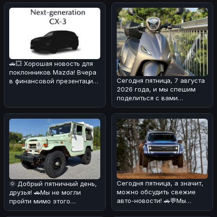
🚗💥 Хорошая новость для
поклонников Mazda! Вчера
Сегодня пятница, 7 августа
в финансовой презентации
2026 года, и мы спешим
компания подтвердила
поделиться с вами
возв
интересной новостью из
мира двух
Сегодня пятница, а значит,
🌞 Добрый пятничный день,
можно обсудить свежие
друзья! 🚗Мы не могли
авто-новости! 🚗💬Мы
пройти мимо этого
разобрались в ситуации с
интересного экземпляра