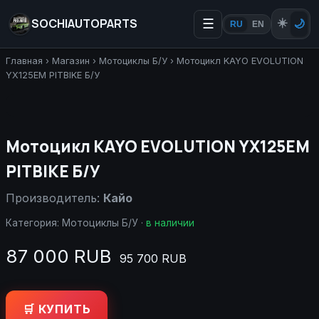
SOCHIAUTOPARTS
☰
☀️
🌙
RU
EN
Главная
›
Магазин
›
Мотоциклы Б/У
›
Мотоцикл KAYO EVOLUTION
YX125EM PITBIKE Б/У
Мотоцикл KAYO EVOLUTION YX125EM
PITBIKE Б/У
Производитель:
Кайо
Категория:
Мотоциклы Б/У
·
в наличии
87 000 RUB
95 700 RUB
🛒 КУПИТЬ