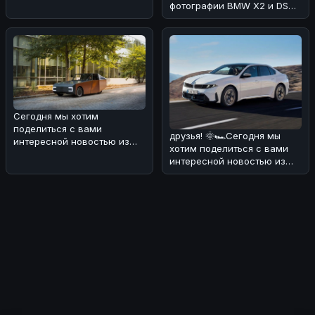
фотографии BMW X2 и DS
No4, сделанные на
реальных дор
Сегодня мы хотим
поделиться с вами
друзья! 🌞🏎Сегодня мы
интересной новостью из
хотим поделиться с вами
мира электромобилей и
интересной новостью из
солнечной энергии! ���
мира BMW. В Европе уже в
конце