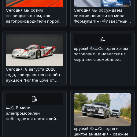
Сегодня мы хотим
Сегодня мы обсуждаем
поговорить о том, как
свежие новости из мира
автопроизводители порой
Формулы 1! 🏎️💨Известный
хитрят с характеристиками
эксперт и бывший пилот
своих мощны
Формулы
📝
друзья! 🌞🏎Сегодня хотим
поговорить о новостях из
мира электромобилей.
Недавно появилась
Сегодня, 8 августа 2026
информация
года, завершается онлайн-
аукцион "For the Love of
Porsche", на котором предс
📝
🏎💪 В мире
электромобилей
наблюдается настоящий
бум! 🔥 По данным
друзья! 🌞🏎Сегодня в
июльских продаж, мировой
центре внимания - свежие
рынок эл