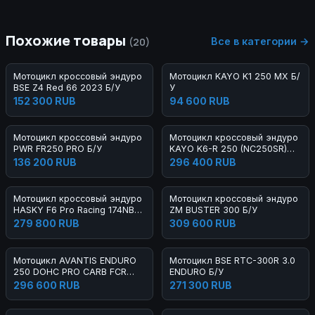
Похожие товары
Все в категории →
(20)
Мотоцикл кроссовый эндуро
Мотоцикл KAYO K1 250 MX Б/
BSE Z4 Red 66 2023 Б/У
У
152 300 RUB
94 600 RUB
Мотоцикл кроссовый эндуро
Мотоцикл кроссовый эндуро
PWR FR250 PRO Б/У
KAYO K6-R 250 (NC250SR)
FCR 21/18 Б/У
136 200 RUB
296 400 RUB
Мотоцикл кроссовый эндуро
Мотоцикл кроссовый эндуро
HASKY F6 Pro Racing 174NB
ZM BUSTER 300 Б/У
300 2023 Б/У
279 800 RUB
309 600 RUB
Мотоцикл AVANTIS ENDURO
Мотоцикл BSE RTC-300R 3.0
250 DOHC PRO CARB FCR
ENDURO Б/У
EXCLUSIVE ARS Б/У
296 600 RUB
271 300 RUB