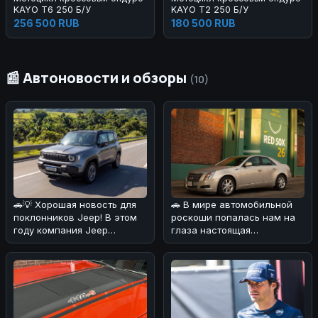
KAYO T6 250 Б/У
KAYO T2 250 Б/У
256 500 RUB
180 500 RUB
📰 Автоновости и обзоры
(10)
🚗💡 Хорошая новость для
🚗 В мире автомобильной
поклонников Jeep! В этом
роскоши попалась нам на
году компания Jeep
глаза настоящая
удивила своих фанатов,
жемчужина! 💎Cadillac CTS
решив сн
2008 года