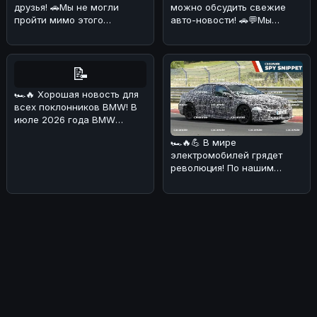
можно обсудить свежие
друзья! 🚗Мы не могли
авто-новости! 🚗💬Мы
пройти мимо этого
разобрались в ситуации с
интересного экземпляра
Ford
Toyota Land
📝
🏎🔥 Хорошая новость для
всех поклонников BMW! В
июле 2026 года BMW
Deutschland
🏎🔥💪 В мире
продемонстрировала о
электромобилей грядет
революция! По нашим
данным, BMW i3 M получит
аж четыре электриче