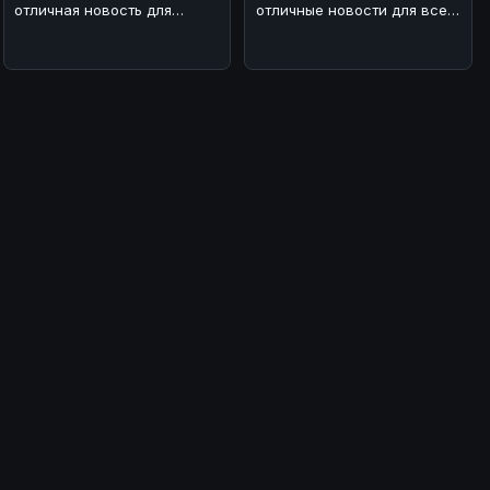
отличная новость для
отличные новости для всех
любителей мощных
поклонников BMW! 🏎На з
автомобилей