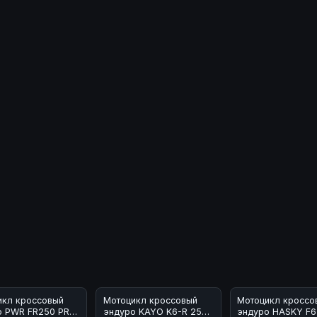
икл кроссовый
Мотоцикл кроссовый
Мотоцикл кроссо
о PWR FR250 PRO
эндуро KAYO K6-R 250
эндуро HASKY F6