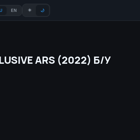
☀️
U
EN
🌙
LUSIVE ARS (2022) Б/У