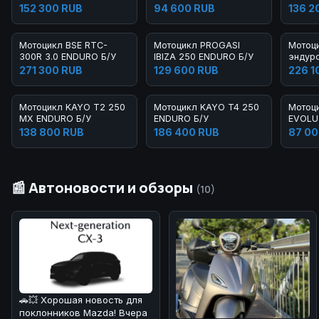
2023 Б/У
Б/У
152 300 RUB
94 600 RUB
136 2
Мотоцикл BSE RTC-
Мотоцикл PROGASI
Мотоц
300R 3.0 ENDURO Б/У
IBIZA 250 ENDURO Б/У
эндуро
271 300 RUB
129 600 RUB
226 1
Мотоцикл KAYO T2 250
Мотоцикл KAYO T4 250
Мотоц
MX ENDURO Б/У
ENDURO Б/У
EVOLU
PITBIK
138 800 RUB
186 400 RUB
87 00
📰 Автоновости и обзоры
(10)
🚗💥 Хорошая новость для
поклонников Mazda! Вчера