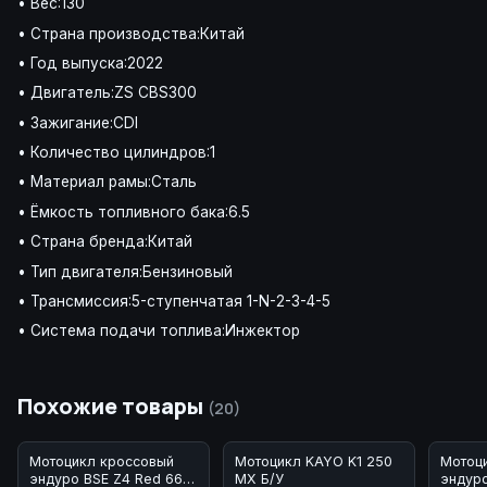
• Вес:130
• Страна производства:Китай
• Год выпуска:2022
• Двигатель:ZS CBS300
• Зажигание:CDI
• Количество цилиндров:1
• Материал рамы:Сталь
• Ёмкость топливного бака:6.5
• Страна бренда:Китай
• Тип двигателя:Бензиновый
• Трансмиссия:5-ступенчатая 1-N-2-3-4-5
• Система подачи топлива:Инжектор
Похожие товары
(20)
Мотоцикл кроссовый
Мотоцикл KAYO K1 250
Мотоц
эндуро BSE Z4 Red 66
MX Б/У
эндур