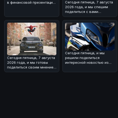
Сегодня пятница, 7 августа
в финансовой презентации
2026 года, и мы спешим
компания подтвердила
поделиться с вами
возв
интересной новостью из
мира двух
Сегодня пятница, и мы
Сегодня пятница, 7 августа
решили поделиться
2026 года, и мы готовы
интересной новостью из
поделиться своим мнением
мира BMW 🏎!Речь идет о
о свежей BMW-новости! 🏎
туристическом
Н