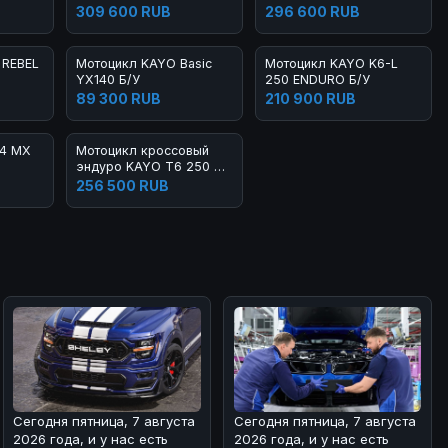
 2023
Б/У
CARB FCR EXCLUSIVE
309 600 RUB
296 600 RUB
ARS Б/У
 REBEL
Мотоцикл KAYO Basic
Мотоцикл KAYO K6-L
YX140 Б/У
250 ENDURO Б/У
89 300 RUB
210 900 RUB
K4 MX
Мотоцикл кроссовый
эндуро KAYO T6 250 Б/
У
256 500 RUB
Сегодня пятница, 7 августа
Сегодня пятница, 7 августа
2026 года, и у нас есть
2026 года, и у нас есть