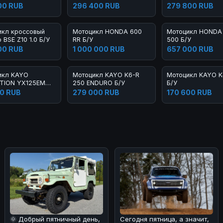
(NC250SR) FCR 21/18 Б/У
Racing 174NB 300
00 RUB
296 400 RUB
279 800 RUB
Б/У
икл кроссовый
Мотоцикл HONDA 600
Мотоцикл HONDA
 BSE Z10 1.0 Б/У
RR Б/У
500 Б/У
00 RUB
1 000 000 RUB
657 000 RUB
икл KAYO
Мотоцикл KAYO K6-R
Мотоцикл KAYO 
TION YX125EM
250 ENDURO Б/У
Б/У
E Б/У
0 RUB
279 000 RUB
170 600 RUB
Сегодня пятница, а значит,
🌞 Добрый пятничный день,