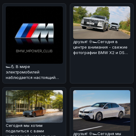
информация
друзья! 🌞🏎Сегодня в
центре внимания - свежие
фотографии BMW X2 и DS
No4, сделанные на
реальных дор
🏎💪 В мире
электромобилей
наблюдается настоящий
бум! 🔥 По данным
июльских продаж, мировой
рынок эл
Сегодня мы хотим
поделиться с вами
друзья! 🌞🏎Сегодня мы