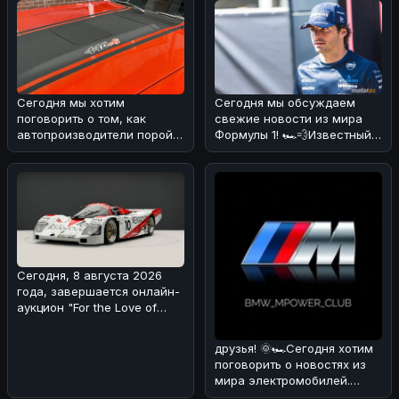
Сегодня мы хотим
Сегодня мы обсуждаем
поговорить о том, как
свежие новости из мира
автопроизводители порой
Формулы 1! 🏎️💨Известный
хитрят с характеристиками
эксперт и бывший пилот
своих мощны
Формулы
Сегодня, 8 августа 2026
года, завершается онлайн-
аукцион "For the Love of
Porsche", на котором предс
друзья! 🌞🏎Сегодня хотим
поговорить о новостях из
мира электромобилей.
Недавно появилась