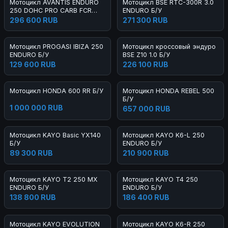
Мотоцикл AVANTIS ENDURO
Мотоцикл BSE RTC-300R 3.0
250 DOHC PRO CARB FCR
ENDURO Б/У
EXCLUSIVE ARS Б/У
296 600 RUB
271 300 RUB
Мотоцикл PROGASI IBIZA 250
Мотоцикл кроссовый эндуро
ENDURO Б/У
BSE Z10 1.0 Б/У
129 600 RUB
226 100 RUB
Мотоцикл HONDA 600 RR Б/У
Мотоцикл HONDA REBEL 500
Б/У
1 000 000 RUB
657 000 RUB
Мотоцикл KAYO Basic YX140
Мотоцикл KAYO K6-L 250
Б/У
ENDURO Б/У
89 300 RUB
210 900 RUB
Мотоцикл KAYO T2 250 MX
Мотоцикл KAYO T4 250
ENDURO Б/У
ENDURO Б/У
138 800 RUB
186 400 RUB
Мотоцикл KAYO EVOLUTION
Мотоцикл KAYO K6-R 250