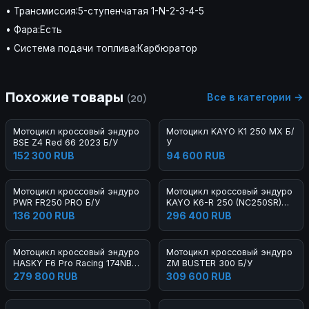
• Трансмиссия:5-ступенчатая 1-N-2-3-4-5
• Фара:Есть
• Система подачи топлива:Карбюратор
Похожие товары
Все в категории →
(20)
Мотоцикл кроссовый эндуро
Мотоцикл KAYO K1 250 MX Б/
BSE Z4 Red 66 2023 Б/У
У
152 300 RUB
94 600 RUB
Мотоцикл кроссовый эндуро
Мотоцикл кроссовый эндуро
PWR FR250 PRO Б/У
KAYO K6-R 250 (NC250SR)
FCR 21/18 Б/У
136 200 RUB
296 400 RUB
Мотоцикл кроссовый эндуро
Мотоцикл кроссовый эндуро
HASKY F6 Pro Racing 174NB
ZM BUSTER 300 Б/У
300 2023 Б/У
279 800 RUB
309 600 RUB