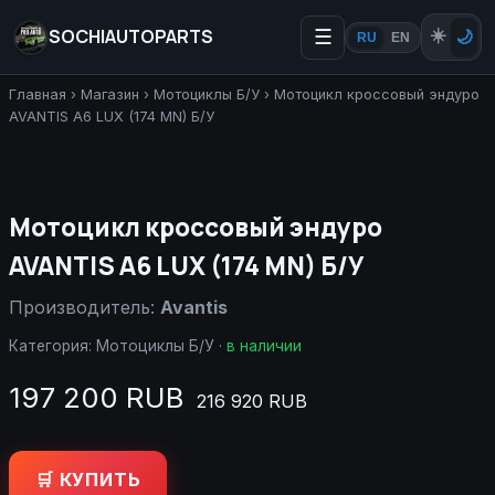
SOCHIAUTOPARTS
☰
☀️
🌙
RU
EN
Главная
›
Магазин
›
Мотоциклы Б/У
›
Мотоцикл кроссовый эндуро
AVANTIS A6 LUX (174 MN) Б/У
Мотоцикл кроссовый эндуро
AVANTIS A6 LUX (174 MN) Б/У
Производитель:
Avantis
Категория:
Мотоциклы Б/У
·
в наличии
197 200 RUB
216 920 RUB
🛒 КУПИТЬ