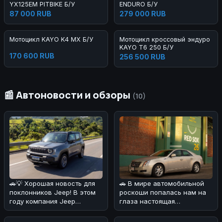
YX125EM PITBIKE Б/У
ENDURO Б/У
87 000 RUB
279 000 RUB
Мотоцикл KAYO K4 MX Б/У
Мотоцикл кроссовый эндуро
KAYO T6 250 Б/У
170 600 RUB
256 500 RUB
📰 Автоновости и обзоры
(10)
🚗💡 Хорошая новость для
🚗 В мире автомобильной
поклонников Jeep! В этом
роскоши попалась нам на
году компания Jeep
глаза настоящая
удивила своих фанатов,
жемчужина! 💎Cadillac CTS
решив сн
2008 года