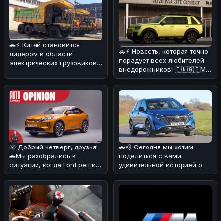
🚗⚡ Китай становится
🚗⚡ Новость, которая точно
лидером в области
порадует всех любителей
электрических грузовиков!
внедорожников! 🇨🇳🇬🇧Мы
На днях в Поднебесной
разобрались в деталях и
начал работат
🌞 Добрый четверг, друзья!
🚗💨 Сегодня мы хотим
🚗Мы разобрались в
поделиться с вами
ситуации, когда Ford решил
удивительной историей о
объединиться с китайскими
Nissan Qashqai, который
б
сумел преодо