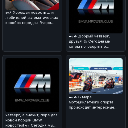
🚗⚡ Хорошая новость для
любителей автоматических
коробок передач! Вчера
стало известно, что еще
один
🏎🔥 Добрый четверг,
друзья! 💪 Сегодня мы
хотим поговорить о
довольно курьёзном
случае, который про
🏎🔥 В мире
мотоциклетного спорта
происходят интересные
изменения! 💪 В
четверг, а значит, пора для
преддверии нового сезона
новой порции BMW-
Wor
новостей! 🏎 Сегодня мы