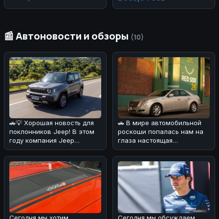
Taillights Bumper Body Kit for
A3 2013-2016
📰 Автоновости и обзоры
(10)
🚗💡 Хорошая новость для
🚗 В мире автомобильной
поклонников Jeep! В этом
роскоши попалась нам на
году компания Jeep
глаза настоящая
удивила своих фанатов,
жемчужина! 💎Cadillac CTS
решив сн
2008 года
Сегодня мы хотим
Сегодня мы обсуждаем