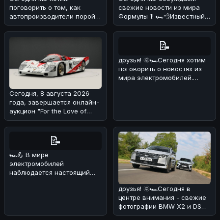
поговорить о том, как
свежие новости из мира
автопроизводители порой
Формулы 1! 🏎️💨Известный
хитрят с характеристиками
эксперт и бывший пилот
своих мощны
Формулы
📝
друзья! 🌞🏎Сегодня хотим
поговорить о новостях из
мира электромобилей.
Недавно появилась
Сегодня, 8 августа 2026
информация
года, завершается онлайн-
аукцион "For the Love of
Porsche", на котором предс
📝
🏎💪 В мире
электромобилей
наблюдается настоящий
бум! 🔥 По данным
друзья! 🌞🏎Сегодня в
июльских продаж, мировой
центре внимания - свежие
рынок эл
фотографии BMW X2 и DS
No4, сделанные на