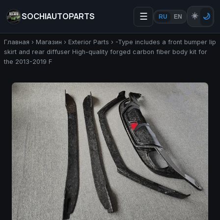
SOCHIAUTOPARTS
☰
☀️
🌙
RU
EN
Главная
›
Магазин
›
Exterior Parts
›
-Type includes a front bumper lip
skirt and rear diffuser High-quality forged carbon fiber body kit for
the 2013-2019 F