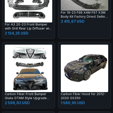
For 19-23 F98 X4M F97 X3M
Body Kit Factory Direct Selling
Carbon Fiber AE Style Front
2 415,67 USD
For A3 20-23 Front Bumper
Bumper Edge Rear Diffuser
with Grill Rear Lip Diffuser with
Side Skirt
Muffler Tip Full RS3 Style
2 134,25 USD
Body Kit
Carbon Fiber Front Bumper
Carbon Fiber Hood for 2012-
Giulia GTAM Style Upgrade
2020 GS350
Black Color One Year Warranty
2 598,82 USD
1 580,95 USD