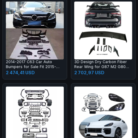
2014-2017 C63 Car Auto
3D Design Dry Carbon Fiber
Bumpers for Sale Fit 2015-
Rear Wing for G87 M2 G80
2017 New C Class W205 C180
M3 G82 M4 Dry Carbon Fiber
2 474,41 USD
2 702,97 USD
C200l C260l
Rear Spoiler High Quality