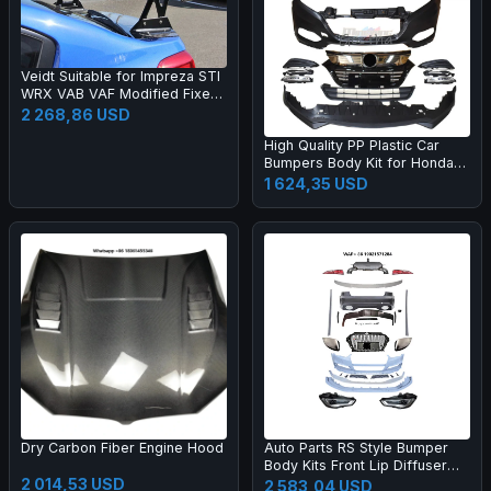
Veidt Suitable for Impreza STI
WRX VAB VAF Modified Fixed
Wing EUR Model Carbon Fiber
2 268,86 USD
GT Large Spoiler
High Quality PP Plastic Car
Bumpers Body Kit for Honda
2015 HRV Vezel Upgrade 20
1 624,35 USD
19
Dry Carbon Fiber Engine Hood
Auto Parts RS Style Bumper
Body Kits Front Lip Diffuser
2 014,53 USD
Side Skirts Headlights
2 583,04 USD