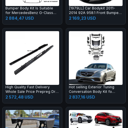
Bumper Body Kit Is Suitable
[1979LL] Car Bodykit 2011-
for MercedesBenz G-Class
2014 92A 958.1 Front Bumper
W464 to W465 G63 OLD to
Upgrade to 2024 2025 Turbo
2 884,47 USD
2 169,23 USD
NEW
GT Style Body Kit for Cayenne
958
High Quality Fast Delivery
Hot selling Exterior Tuning
Whole Sale Price Prepreg Dry
Conversation Body Kit fo
Carbon Fiber Performance
2009-2012 Auto Parts Car
2 572,48 USD
2 837,16 USD
Side Skirts for R8 2019-2023
Mod