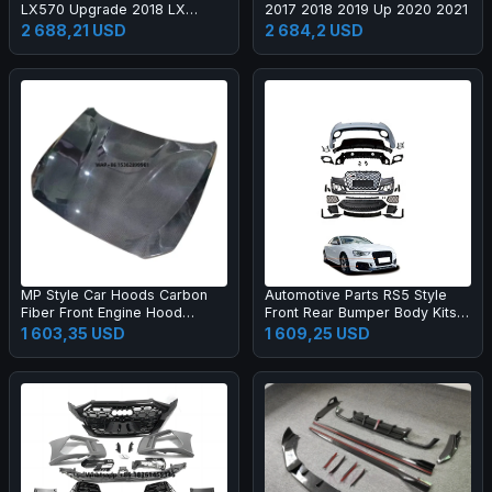
LX570 Upgrade 2018 LX
2017 2018 2019 Up 2020 2021
Super Sport Grille Bumper Led
2 688,21 USD
2 684,2 USD
Headlamp Fog Lamp Tail Light
MP Style Car Hoods Carbon
Automotive Parts RS5 Style
Fiber Front Engine Hood
Front Rear Bumper Body Kits
Bonnet for M2C F87 F22
for A5 S5 B8.5 2013-2016
1 603,35 USD
1 609,25 USD
Upgrade 2017-2019 Body Kit