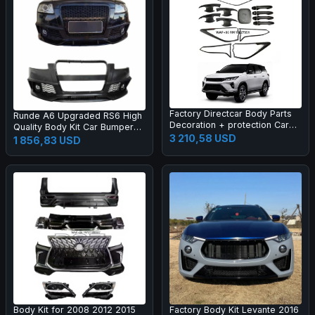
Factory Directcar Body Parts
Runde A6 Upgraded RS6 High
Decoration + protection Car
Quality Body Kit Car Bumper
Body Parts Car Accessories
3 210,58 USD
Grille Rear Lips Tail Throat Tail
1 856,83 USD
Wing Manufacturer Direct
Sales
Body Kit for 2008 2012 2015
Factory Body Kit Levante 2016