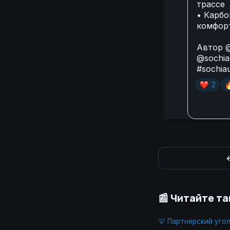
трассе
• Карбо
комфор
Автор
@
@sochia
#sochia
❤

2
←
📰 Читайте т
💡 Партнёрский уго