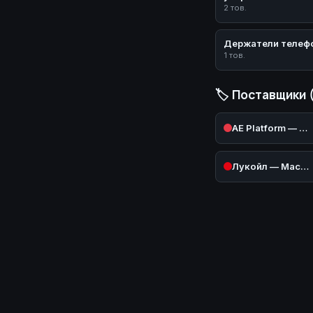
2 тов.
Держатели телеф
1 тов.
🏷️ Поставщики 
AE Platform — AliExpress (Авто)
Лукойл — Масла и техжидкости