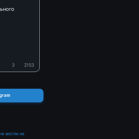
льного
3
21:53
gram
не могли не