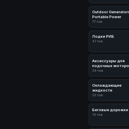
Outdoor Generator
Portable Power
77 тов.
Лодки РИБ
47 тов.
Аксессуары для
лодочных моторо
34 тов.
Охлаждающие
жидкости
22 тов.
Беговые дорожки
14 тов.