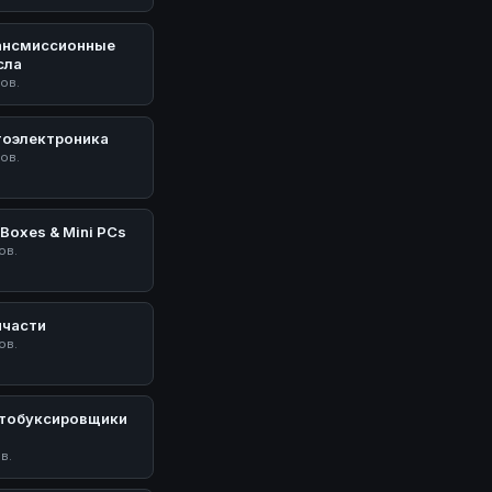
ансмиссионные
сла
тов.
тоэлектроника
тов.
Boxes & Mini PCs
ов.
пчасти
ов.
тобуксировщики
У
ов.