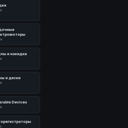
дки
в.
дочные
ектромоторы
ов.
хлы и накидки
в.
ны и диски
в.
rable Devices
в.
торегистраторы
в.