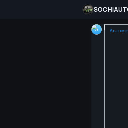
SOCHIAUT
🚘 Порт
Автомоб