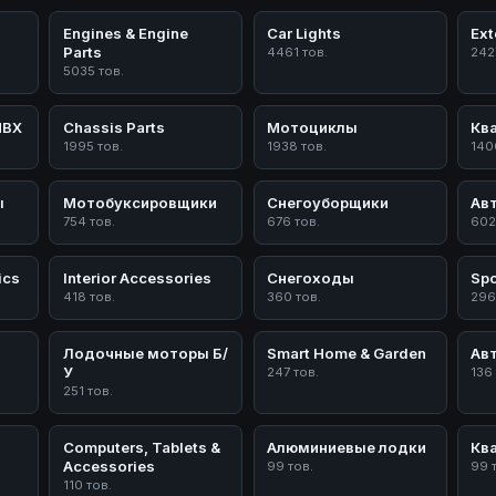
Engines & Engine
Car Lights
Ext
Parts
4461 тов.
242
5035 тов.
ПВХ
Chassis Parts
Мотоциклы
Кв
1995 тов.
1938 тов.
140
ы
Мотобуксировщики
Снегоуборщики
Ав
754 тов.
676 тов.
602
ics
Interior Accessories
Снегоходы
Spo
418 тов.
360 тов.
296
Лодочные моторы Б/
Smart Home & Garden
Ав
У
247 тов.
136
251 тов.
Computers, Tablets &
Алюминиевые лодки
Кв
Accessories
99 тов.
99 
110 тов.