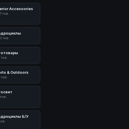
erior Accessories
7 тов.
адроциклы
0 тов.
тотовары
 тов.
rts & Outdoors
 тов.
тосвет
 тов.
адроциклы Б/У
тов.