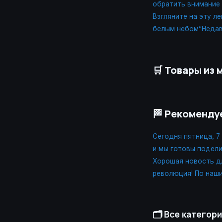
обратить внимание
Взгляните на эту л
белым небом”Недав
🛒 Товары из 
🏁 Рекоменду
Сегодня пятница, 7
и мы готовы подел
Хорошая новость дл
революция! По наш
🗂️ Все категор