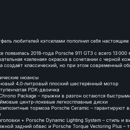
фель любителей кэтселами пополнил себя настоящим
е появилась 2018‑года Porsche 911 GT3 с всего 13 000 
ательная «зеленая» окраска в сочетании с черной ко
ra создаёт классический, но при этом современный об
ические нюансы
новый 4.0‑литровый плоский шестерённый мотор
тупенчатая PDK‑двоичка
 Chrono Package – прыжки в разгон остаются быстрым
ймовые центр‑локевые легкосплавные диски
омпозитные тормоза Porsche Ceramic – гарантируют 
ю
аголовки + Porsche Dynamic Lighting System – стиль и 
жной задний обвес и Porsche Torque Vectoring Plus – 