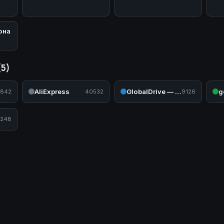
она
(5)
AliExpress
GlobalDrive — Садовая и силовая техника
g
842
40532
9126
248