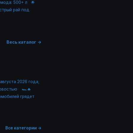
омода: 500+ л
🌟
ыстрый рай под
Весь каталог →
 августа 2026 года,
новостью
🏎🔥
ромобилей грядет
Все категории →