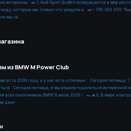
 на интересны
🚗💨 Audi Sport Quattro возвращается в мир рест
егенду, которую мы только что увидели в
🚗✨ ГЛК‑350 2011: “Б
но мы за
магазина
ем из BMW M Power Club
 августа 2026 года, и у нас есть отличные
Сегодня пятница, 7
иться
Сегодня пятница, и мы решили поделиться интересной 
я всех поклонников BMW! В июле 2026 г
🏎🔥💪 В мире элект
им данн
ии