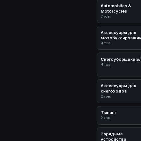
Automobiles &
Motorcycles
7 тов.
Аксессуары для
мотобуксировщи
4 тов.
Снегоуборщики Б
4 тов.
Аксессуары для
снегоходов
2 тов.
Тюнинг
2 тов.
Зарядные
устройства