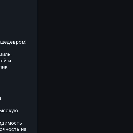
 шедевром!
миль.
жей и
лик.
и
высокую
видимость
точность на