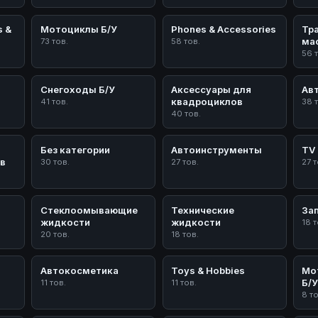
s &
Мотоциклы Б/У
Phones & Accessories
Тр
ма
73 тов.
58 тов.
56 
Снегоходы Б/У
Аксессуары для
Ав
квадроциклов
41 тов.
38 
40 тов.
Без категории
Автоинструменты
TV 
в
30 тов.
27 тов.
27 т
Стеклоомывающие
Технические
За
жидкости
жидкости
18 т
20 тов.
18 тов.
Автокосметика
Toys & Hobbies
Мо
Б/
11 тов.
11 тов.
8 т