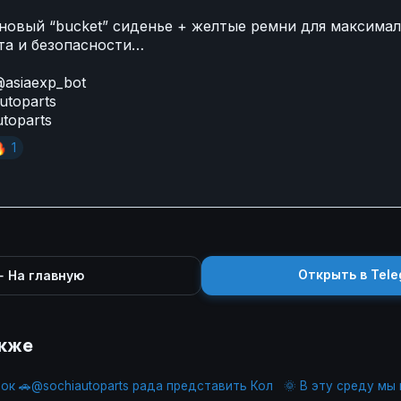
новый “bucket” сиденье + желтые ремни для максима
та и безопасности…
asiaexp_bot
utoparts
utoparts

1
Открыть в Tele
 На главную
акже
лок 🚗@sochiautoparts рада представить Кол
🌞 В эту среду мы 