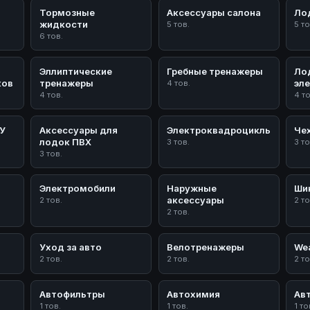
Тормозные
Аксессуары салона
Ло
жидкости
5 тов.
5 то
6 тов.
Эллиптические
Гребные тренажеры
Ло
ков
тренажеры
эл
4 тов.
4 тов.
4 т
/У
Аксессуары для
Электроквадроциклы
Че
лодок ПВХ
3 тов.
3 то
3 тов.
Электромобили
Наружные
Ши
аксессуары
2 тов.
2 то
2 тов.
Уход за авто
Велотренажеры
Wea
2 тов.
2 тов.
2 то
Автофильтры
Автохимия
Ав
1 тов.
1 тов.
1 то