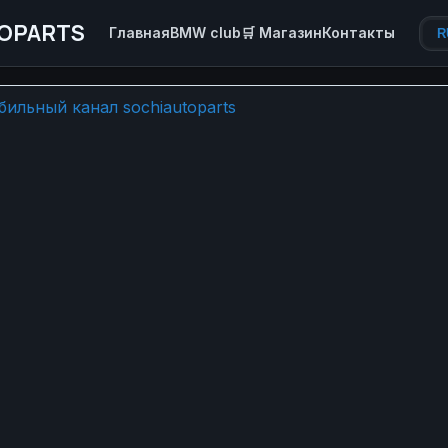
OPARTS
Главная
BMW club
🛒 Магазин
Контакты
R
фель любителей кэтселами 
ильный канал sochiautoparts