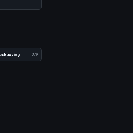
eekbuying
1379