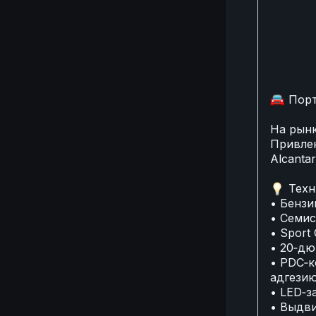
🚘
Порт
На рынк
Привлек
Alcanta
💡
Техн
• Бензи
• Семис
• Sport
• 20‑дю
• PDC‑к
адгези
• LED‑з
• Выдви