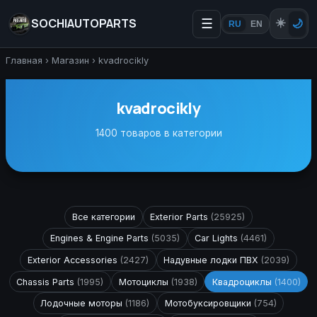
SOCHIAUTOPARTS
☰
☀️
🌙
RU
EN
Главная
›
Магазин
›
kvadrocikly
kvadrocikly
1400 товаров в категории
Все категории
Exterior Parts
(25925)
Engines & Engine Parts
(5035)
Car Lights
(4461)
Exterior Accessories
(2427)
Надувные лодки ПВХ
(2039)
Chassis Parts
(1995)
Мотоциклы
(1938)
Квадроциклы
(1400)
Лодочные моторы
(1186)
Мотобуксировщики
(754)