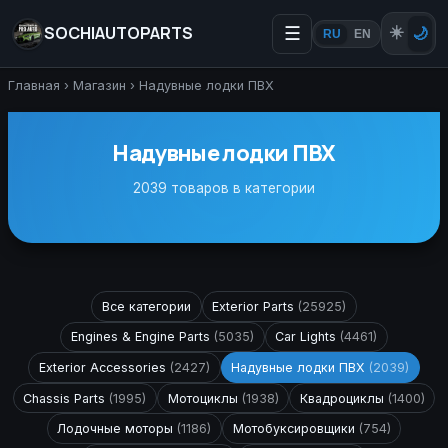
SOCHIAUTOPARTS
☰
☀️
🌙
RU
EN
Главная
›
Магазин
›
Надувные лодки ПВХ
Надувные лодки ПВХ
2039 товаров в категории
Все категории
Exterior Parts
(25925)
Engines & Engine Parts
(5035)
Car Lights
(4461)
Exterior Accessories
(2427)
Надувные лодки ПВХ
(2039)
Chassis Parts
(1995)
Мотоциклы
(1938)
Квадроциклы
(1400)
Лодочные моторы
(1186)
Мотобуксировщики
(754)