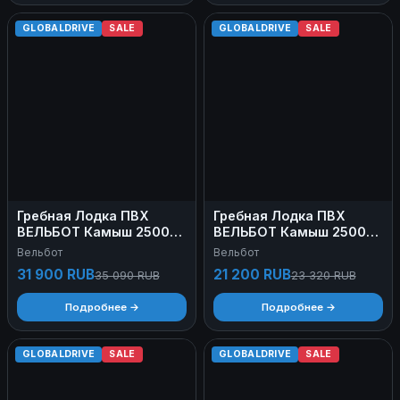
GLOBALDRIVE
SALE
GLOBALDRIVE
SALE
Гребная Лодка ПВХ
Гребная Лодка ПВХ
ВЕЛЬБОТ Камыш 2500
ВЕЛЬБОТ Камыш 2500
НД
СС
Вельбот
Вельбот
31 900 RUB
21 200 RUB
35 090 RUB
23 320 RUB
Подробнее →
Подробнее →
GLOBALDRIVE
SALE
GLOBALDRIVE
SALE