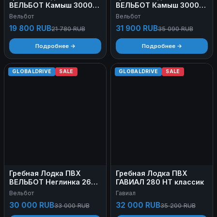
ВЕЛЬБОТ Камыш 3000В
ВЕЛЬБОТ Камыш 3000В
НД
СС
Вельбот
Вельбот
19 800 RUB
31 900 RUB
21 780 RUB
35 090 RUB
Подробнее →
Подробнее →
GLOBALDRIVE
SALE
GLOBALDRIVE
SALE
Гребная Лодка ПВХ
Гребная Лодка ПВХ
ВЕЛЬБОТ Неглинка 260
ГАВИАЛ 280 НТ классик
НД
Вельбот
Гавиал
30 000 RUB
32 000 RUB
33 000 RUB
35 200 RUB