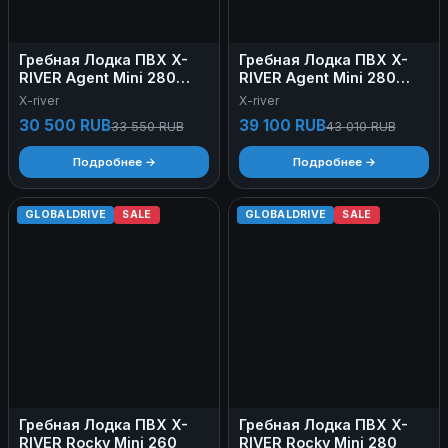
Гребная Лодка ПВХ X-
Гребная Лодка ПВХ X-
RIVER Agent Mini 280
RIVER Agent Mini 280
(750 г/м²)
(900 г/м²)
X-river
X-river
30 500 RUB
39 100 RUB
33 550 RUB
43 010 RUB
Подробнее →
Подробнее →
GLOBALDRIVE
SALE
GLOBALDRIVE
SALE
Гребная Лодка ПВХ X-
Гребная Лодка ПВХ X-
RIVER Rocky Mini 260
RIVER Rocky Mini 280