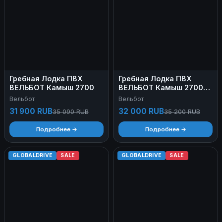
Гребная Лодка ПВХ
Гребная Лодка ПВХ
ВЕЛЬБОТ Камыш 2700
ВЕЛЬБОТ Камыш 2700
НД
Вельбот
Вельбот
31 900 RUB
32 000 RUB
35 090 RUB
35 200 RUB
Подробнее →
Подробнее →
GLOBALDRIVE
SALE
GLOBALDRIVE
SALE