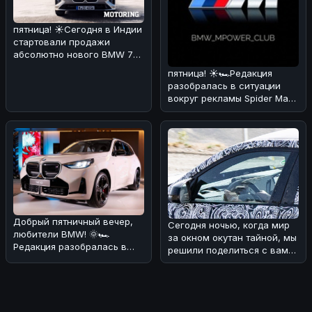
пятница! ☀️Сегодня в Индии
стартовали продажи
абсолютно нового BMW 7
Series! 🏎🔥 По нашему
пятница! ☀️🏎Редакция
мнению,
разобралась в ситуации
вокруг рекламы Spider Man
через BMW iDrive.
Оказывается
Добрый пятничный вечер,
Сегодня ночью, когда мир
любители BMW! 🌞🏎
за окном окутан тайной, мы
Редакция разобралась в
решили поделиться с вами
ситуации с обновлением
интересной новостью из
кроссовера B