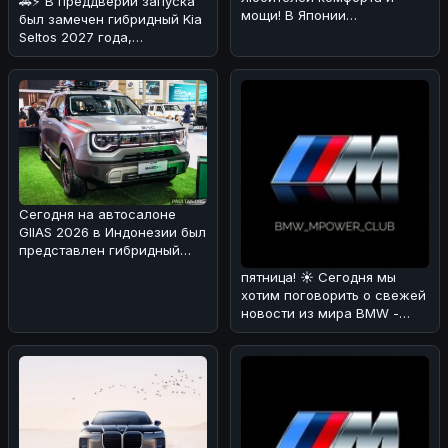
🚗⚡ В преддверии запуска
мощи! В Японии
был замечен гибридный Kia
каршеринговая компания
Seltos 2027 года,
Оликс объявила о
проходящий испытания в
Альпах!
Сегодня на автосалоне
GIIAS 2026 в Индонезии был
представлен гибридный
вариант BAIC BJ30 🚗⚡. Мы
пятница! ☀️ Сегодня мы
раз
хотим поговорить о свежей
новости из мира BMW -
люксовом SUV X7 Individual
в