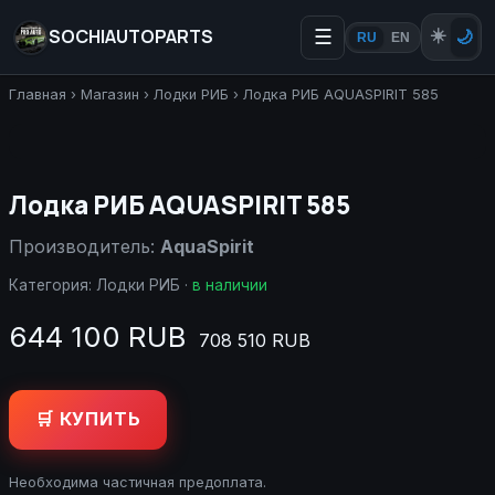
SOCHIAUTOPARTS
☰
☀️
🌙
RU
EN
Главная
›
Магазин
›
Лодки РИБ
›
Лодка РИБ AQUASPIRIT 585
Лодка РИБ AQUASPIRIT 585
Производитель:
AquaSpirit
Категория:
Лодки РИБ
·
в наличии
644 100 RUB
708 510 RUB
🛒 КУПИТЬ
Необходима частичная предоплата.