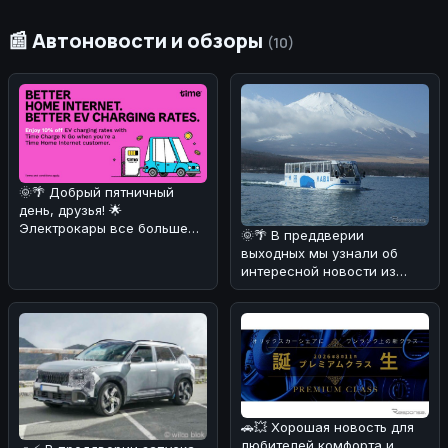
📰 Автоновости и обзоры
(10)
🌞🌴 Добрый пятничный
день, друзья! 🌟
Электрокары все больше
🌞🌴 В преддверии
завоевывают сердца
выходных мы узнали об
автолюбителей! 🚗⚡ И
интересной новости из
Японии! 🚗💦 Компания Fuji
Quick Bus з
🚗💥 Хорошая новость для
любителей комфорта и