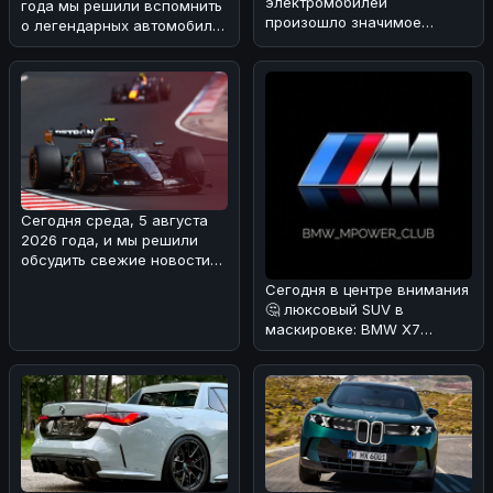
электромобилей
года мы решили вспомнить
произошло значимое
о легендарных автомобилях
событие: концерны General
прошлого. Наша мысль
Motors и SAIC Motor объяв
пере
Сегодня среда, 5 августа
2026 года, и мы решили
обсудить свежие новости
из мира Формулы-1. В
Сегодня в центре внимания
Mercede
🤔 люксовый SUV в
маскировке: BMW X7
Individual в Urban Green
🌿.Редакция