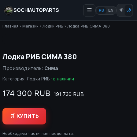
SOCHIAUTOPARTS
☰
☀️
🌙
RU
EN
Главная
›
Магазин
›
Лодки РИБ
›
Лодка РИБ СИМА 380
Лодка РИБ СИМА 380
Производитель:
Сима
Категория:
Лодки РИБ
·
в наличии
174 300 RUB
191 730 RUB
🛒 КУПИТЬ
Необходима частичная предоплата.